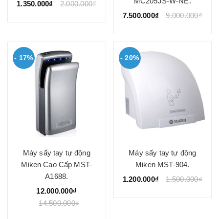
MC205JS-W-NE.
1.350.000₫
2.000.000₫
7.500.000₫
9.000.000₫
- 17%
- 20%
Máy sấy tay tự động
Máy sấy tay tự động
Miken Cao Cấp MST-
Miken MST-904.
A1688.
1.200.000₫
1.500.000₫
12.000.000₫
14.500.000₫