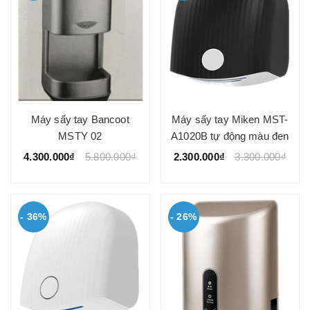
Máy sấy tay Bancoot
Máy sấy tay Miken MST-
MSTY 02
A1020B tự động màu đen
4.300.000₫
5.800.000₫
2.300.000₫
3.300.000₫
- 36%
- 26%