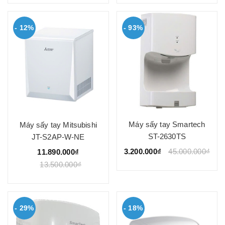
- 12%
- 93%
Máy sấy tay Smartech
Máy sấy tay Mitsubishi
ST-2630TS
JT-S2AP-W-NE
3.200.000₫
45.000.000₫
11.890.000₫
13.500.000₫
- 29%
- 18%