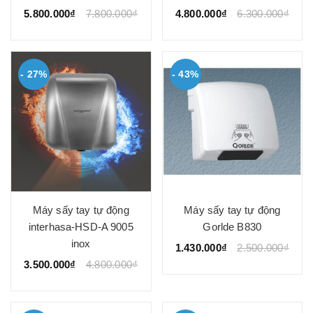
5.800.000₫
7.800.000₫
4.800.000₫
6.300.000₫
- 27%
- 43%
Máy sấy tay tự động
Máy sấy tay tự động
interhasa-HSD-A 9005
Gorlde B830
inox
1.430.000₫
2.500.000₫
3.500.000₫
4.800.000₫