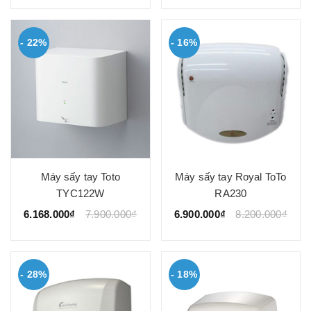
- 22%
- 16%
Máy sấy tay Toto
Máy sấy tay Royal ToTo
TYC122W
RA230
6.168.000₫
7.900.000₫
6.900.000₫
8.200.000₫
- 28%
- 18%