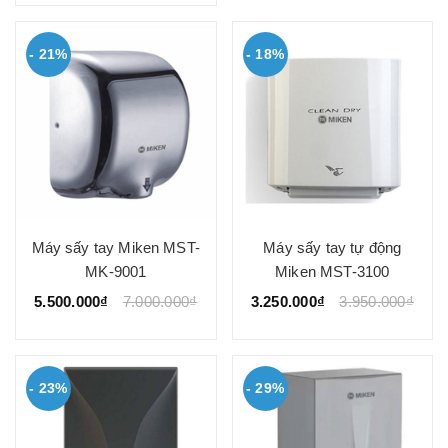
- 21%
- 18%
Máy sấy tay Miken MST-
Máy sấy tay tự động
MK-9001
Miken MST-3100
5.500.000₫
7.000.000₫
3.250.000₫
3.950.000₫
- 23%
- 29%