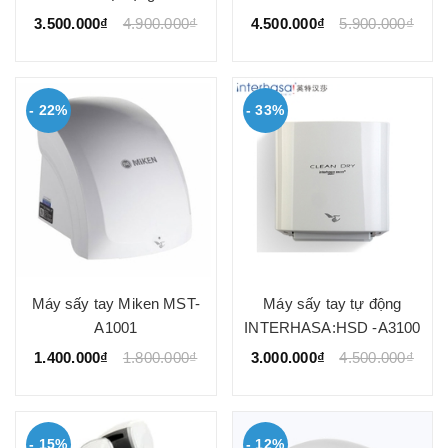
3.500.000₫
4.900.000₫
4.500.000₫
5.900.000₫
- 22%
- 33%
Máy sấy tay Miken MST-
Máy sấy tay tự động
A1001
INTERHASA:HSD -A3100
1.400.000₫
1.800.000₫
3.000.000₫
4.500.000₫
- 15%
- 12%