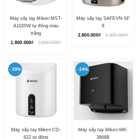
Máy sấy tay Miken MST-
Máy sấy tay SAFEVN-SF
A1020W tự động màu
8
trắng
2.800.000₫
3.800.000₫
1.800.000₫
2.800.000₫
- 29%
- 24%
Máy sấy tay Miken CD-
Máy sấy tay Miken MK-
622 tự động
3868B