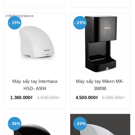
- 15%
- 25%
Máy sấy tay Interhasa
Máy sấy tay Miken MK-
HSD- A904
3889B
1.360.000₫
1.600.000₫
4.500.000₫
6.000.000₫
- 36%
- 30%