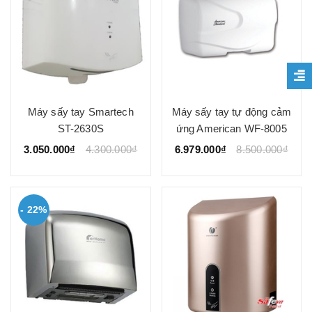
Máy sấy tay Smartech
Máy sấy tay tự động cảm
ST-2630S
ứng American WF-8005
3.050.000₫
4.300.000₫
6.979.000₫
8.500.000₫
- 22%