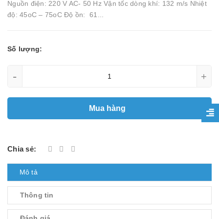
Nguồn điện: 220 V AC- 50 Hz Vận tốc dòng khí: 132 m/s Nhiệt
độ: 45oC – 75oC Độ ồn: 61...
Số lượng:
-
+
Mua hàng
Chia sẻ:
Mô tả
Thông tin
Đánh giá