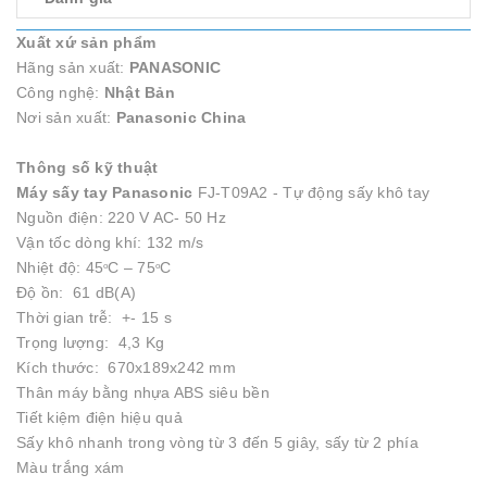
Xuất xứ sản phẩm
Hãng sản xuất:
PANASONIC
Công nghệ:
Nhật Bản
Nơi sản xuất:
Panasonic China
Thông số kỹ thuật
Máy sấy tay Panasonic
FJ-T09A2 - Tự động sấy khô tay
Nguồn điện: 220 V AC- 50 Hz
Vận tốc dòng khí: 132 m/s
Nhiệt độ: 45
C – 75
C
o
o
Độ ồn: 61 dB(A)
Thời gian trễ: +- 15 s
Trọng lượng: 4,3 Kg
Kích thước: 670x189x242 mm
Thân máy bằng nhựa ABS siêu bền
Tiết kiệm điện hiệu quả
Sấy khô nhanh trong vòng từ 3 đến 5 giây, sấy từ 2 phía
Màu trắng xám