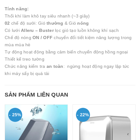
Tính năng:
Thổi khí làm khô tay siêu nhanh (~3 giây)
02
chế độ sưởi: Gió
thường
& Gió
nóng
Có lưới
Alleru – Buster
lọc gió tạo luồn không khí sạch
Chế độ nóng
ON / OFF
chuyển đổi tiết kiệm năng lượng trong
mùa mùa hè
Tự động hoạt động bằng cảm biến chuyển động hồng ngoại
Thiết kế treo tường
Chức năng kiểm tra
an toàn
: ngừng hoạt động ngay lập tức
khi máy sấy bị quá tải
SẢN PHẨM LIÊN QUAN
- 25%
- 22%