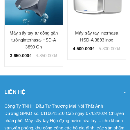
Máy sấy tay tự động gắn
Máy sấy tay interhasa
tườnginterhasa-HSD-A
HSD-A 3893 inox
3890 Gh
4.500.000₫
5.800.000₫
3.650.000₫
4.850.000₫
LIÊN HỆ
Công Ty TNHH Đầu Tư Thương Mại Nội Thất Ánh
Dương|GPKD số: 0110641510 Cấp ngày 07/03/2024 Chuyên
phân phối Máy sấy tay.Hộp đựng nước rửa tay.... cho khách
sạn,văn phòng,khu công cộng,các hộ gia đình, các sản phẩm