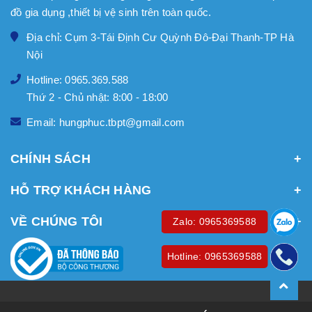
đồ gia dụng ,thiết bị vệ sinh trên toàn quốc.
Địa chỉ: Cụm 3-Tái Định Cư Quỳnh Đô-Đại Thanh-TP Hà
Nội
Hotline: 0965.369.588
Thứ 2 - Chủ nhật: 8:00 - 18:00
Email: hungphuc.tbpt@gmail.com
CHÍNH SÁCH
HỖ TRỢ KHÁCH HÀNG
VỀ CHÚNG TÔI
Zalo: 0965369588
Hotline: 0965369588