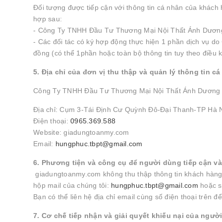
Đối tượng được tiếp cận với thông tin cá nhân của khách
hợp sau:
- Công Ty TNHH Đầu Tư Thương Mại Nội Thất Ánh Dươn
- Các đối tác có ký hợp động thực hiện 1 phần dịch vụ 
đồng (có thể 1phần hoặc toàn bộ thông tin tuy theo điều
5. Địa chỉ của đơn vị thu thập và quản lý thông tin c
Công Ty TNHH Đầu Tư Thương Mại Nội Thất Ánh Dương
Địa chỉ: Cụm 3-Tái Định Cư Quỳnh Đô-Đại Thanh-TP Hà 
Điện thoại:
0965.369.588
Website: giadungtoanmy.com
Email:
hungphuc.tbpt@gmail.com
6. Phương tiện và công cụ để người dùng tiếp cận và
giadungtoanmy.com không thu thập thông tin khách hàng q
hộp mail của chúng tôi:
hungphuc.tbpt@gmail.com
hoặc s
Bạn có thể liên hệ địa chỉ email cùng số điện thoại trên
7. Cơ chế tiếp nhận và giải quyết khiếu nại của ngườ