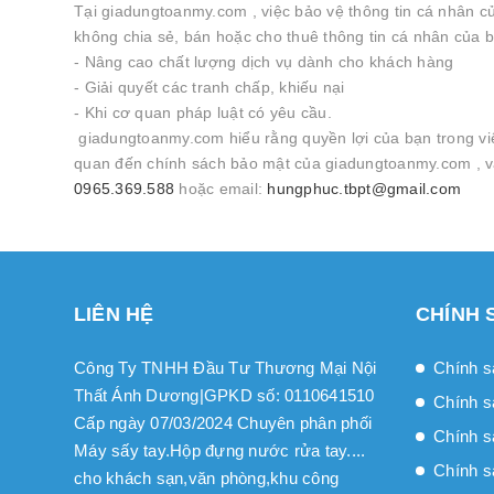
Tại giadungtoanmy.com , việc bảo vệ thông tin cá nhân 
không chia sẻ, bán hoặc cho thuê thông tin cá nhân của 
- Nâng cao chất lượng dịch vụ dành cho khách hàng
- Giải quyết các tranh chấp, khiếu nại
- Khi cơ quan pháp luật có yêu cầu.
giadungtoanmy.com hiểu rằng quyền lợi của bạn trong việc
quan đến chính sách bảo mật của giadungtoanmy.com , và l
0965.369.588
hoặc email:
hungphuc.tbpt@gmail.com
LIÊN HỆ
CHÍNH 
Công Ty TNHH Đầu Tư Thương Mại Nội
Chính s
Thất Ánh Dương|GPKD số: 0110641510
Chính s
Cấp ngày 07/03/2024 Chuyên phân phối
Chính sa
Máy sấy tay.Hộp đựng nước rửa tay....
Chính s
cho khách sạn,văn phòng,khu công