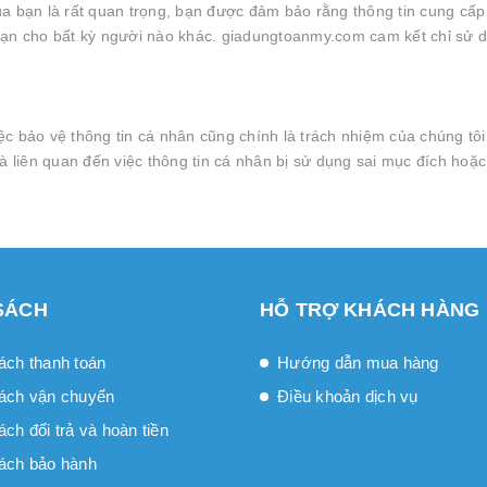
của bạn là rất quan trọng, bạn được đảm bảo rằng thông tin cung c
bạn cho bất kỳ người nào khác. giadungtoanmy.com cam kết chỉ sử d
 bảo vệ thông tin cá nhân cũng chính là trách nhiệm của chúng tôi 
iên quan đến việc thông tin cá nhân bị sử dụng sai mục đích hoặc p
SÁCH
HỖ TRỢ KHÁCH HÀNG
ách thanh toán
Hướng dẫn mua hàng
ách vận chuyển
Điều khoản dịch vụ
́ch đổi trả và hoàn tiền
ách bảo hành