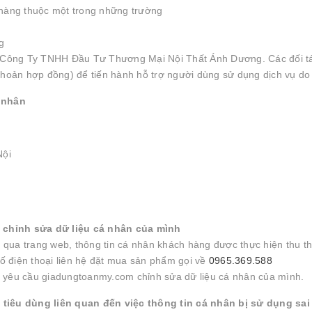
 hàng thuộc một trong những trường
g
do Công Ty TNHH Đầu Tư Thương Mại Nội Thất Ánh Dương. Các đối t
 khoản hợp đồng) để tiến hành hỗ trợ người dùng sử dụng dịch vụ do
á nhân
Nội
 chỉnh sửa dữ liệu cá nhân của mình
ua trang web, thông tin cá nhân khách hàng được thực hiện thu th
ố điện thoại liên hệ đặt mua sản phẩm gọi về
0965.369.588
 để yêu cầu giadungtoanmy.com chỉnh sửa dữ liệu cá nhân của mình.
i tiêu dùng liên quan đến việc thông tin cá nhân bị sử dụng sa