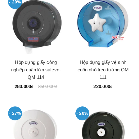
- 20%
Hộp đựng giấy công
Hộp đựng giấy vệ sinh
nghiệp cuận lớn safevn-
cuộn nhỏ treo tường QM
QM 114
111
280.000₫
350.000₫
220.000₫
- 27%
- 20%