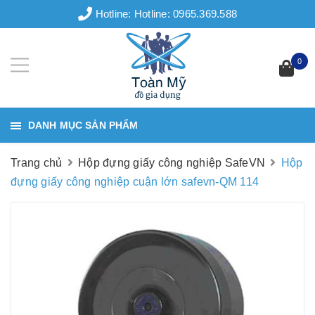
Hotline:
Hotline: 0965.369.588
0
DANH MỤC SẢN PHẨM
Trang chủ
Hộp đựng giấy công nghiệp SafeVN
Hộp
đựng giấy công nghiệp cuận lớn safevn-QM 114