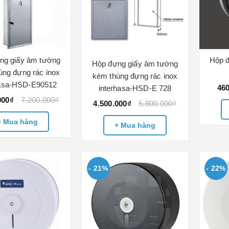
ng giấy âm tường
Hộp đ
Hộp đựng giấy âm tường
ùng đựng rác inox
kèm thùng đựng rác inox
hasa-HSD-E90512
46
interhasa-HSD-E 728
000₫
7.200.000₫
4.500.000₫
5.800.000₫
+ Mua hàng
+ Mua hàng
- 21%
- 22%