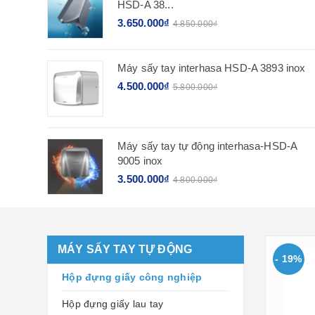
HSD-A 38...
3.650.000₫
4.850.000₫
Máy sấy tay interhasa HSD-A 3893 inox
4.500.000₫
5.800.000₫
Máy sấy tay tự động interhasa-HSD-A
9005 inox
3.500.000₫
4.800.000₫
MÁY SẤY TAY TỰ ĐỘNG
- 19%
Hộp đựng giấy công nghiệp
Hộp đựng giấy lau tay