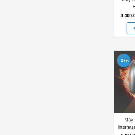
4.400.
- 27%
Máy 
interha