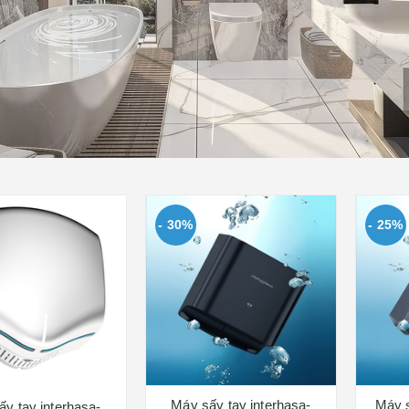
- 30%
- 25%
Máy sấy tay interhasa-
Máy s
y tay interhasa-