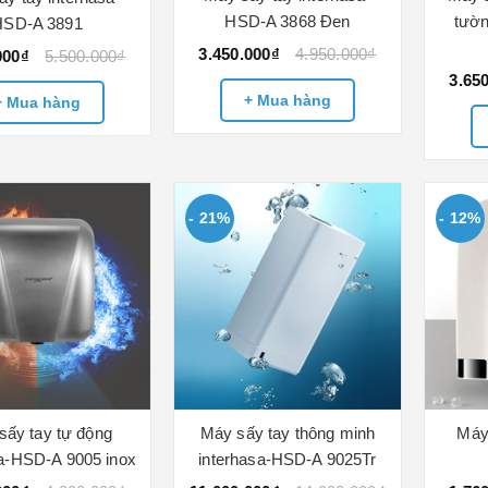
HSD-A 3868 Đen
tườn
HSD-A 3891
3.450.000₫
4.950.000₫
000₫
5.500.000₫
3.65
+ Mua hàng
+ Mua hàng
- 21%
- 12%
sấy tay tự động
Máy sấy tay thông minh
Máy 
sa-HSD-A 9005 inox
interhasa-HSD-A 9025Tr