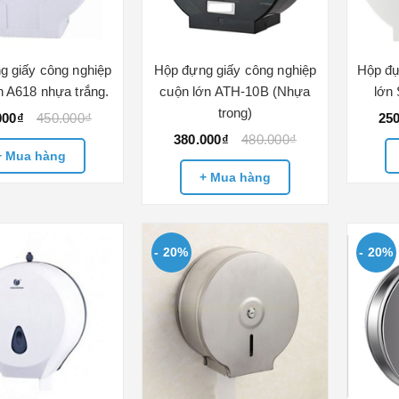
g giấy công nghiệp
Hộp đựng giấy công nghiệp
Hộp đự
n A618 nhựa trắng.
cuộn lớn ATH-10B (Nhựa
lớn
trong)
000₫
450.000₫
25
380.000₫
480.000₫
+ Mua hàng
+ Mua hàng
- 20%
- 20%