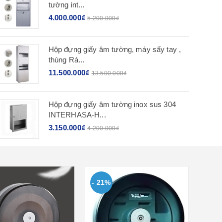
tường int...
4.000.000₫
5.200.000₫
Hộp đựng giấy âm tường, máy sấy tay ,
thùng Rá...
11.500.000₫
13.500.000₫
Hộp đựng giấy âm tường inox sus 304
INTERHASA-H...
3.150.000₫
4.200.000₫
- 21%