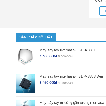
3.500.
SẢN PHẨM NỔI BẬT
Máy sấy tay interhasa-HSD-A 3891
4.400.000₫
5.500.000₫
Máy sấy tay interhasa-HSD-A 3868 Đen
3.450.000₫
4.950.000₫
Máy sấy tay tự động gắn tườnginterhasa-