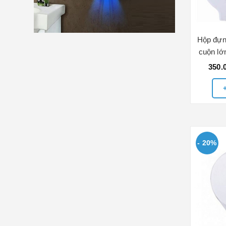
Hộp đựn
cuộn lớ
350.
- 20%