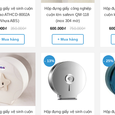
 giấy vệ sinh cuộn
Hộp đựng giấy công nghiệp
Hộp đự
gao ATHCD-8002A
cuộn lớn safevn QM-118
cuộn 
(Nhựa ABS)
(inox 304 mờ)
000₫
350.000₫
600.000₫
750.000₫
60
+ Mua hàng
+ Mua hàng
- 13%
- 25%
 giấy vệ sinh cuộn
Hộp đựng giấy vệ sinh cuộn
Hộp đự