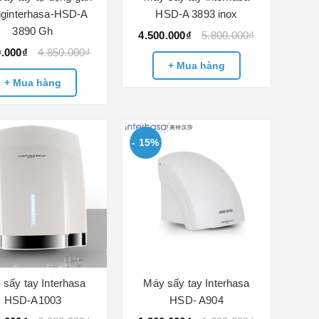
ginterhasa-HSD-A
HSD-A 3893 inox
3890 Gh
4.500.000₫
5.800.000₫
0.000₫
4.850.000₫
+ Mua hàng
+ Mua hàng
- 15%
sấy tay Interhasa
Máy sấy tay Interhasa
HSD-A1003
HSD- A904