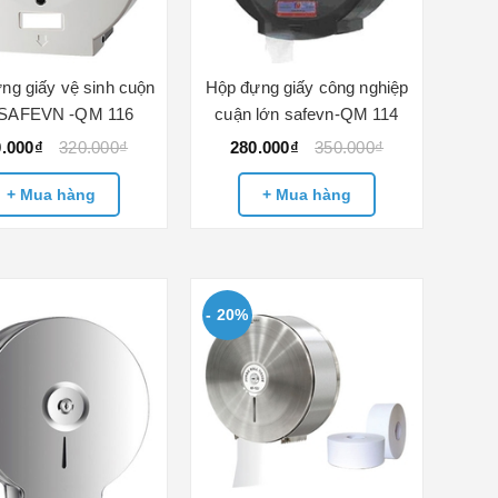
ng giấy vệ sinh cuộn
Hộp đựng giấy công nghiệp
 SAFEVN -QM 116
cuận lớn safevn-QM 114
0.000₫
320.000₫
280.000₫
350.000₫
+ Mua hàng
+ Mua hàng
- 20%