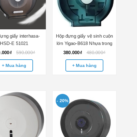
ựng giấy interhasa-
Hộp đựng giấy vệ sinh cuộn
HSD-E 51021
lớn Yigao-B618 Nhựa trong
0.000₫
590.000₫
380.000₫
480.000₫
+ Mua hàng
+ Mua hàng
- 20%