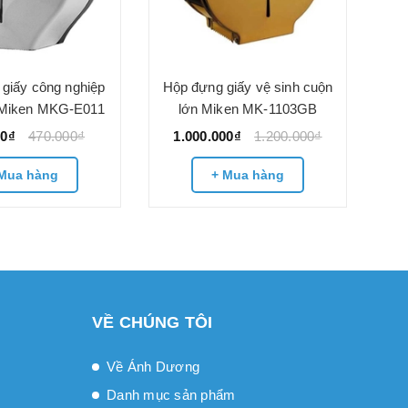
giấy công nghiệp
Hộp đựng giấy vệ sinh cuộn
 Miken MKG-E011
lớn Miken MK-1103GB
00₫
470.000₫
1.000.000₫
1.200.000₫
Mua hàng
+ Mua hàng
VỀ CHÚNG TÔI
Về Ánh Dương
Danh mục sản phẩm