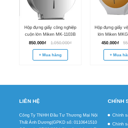
iệp
Hộp đựng giấy công nghiệp
Hộp đựng giấy vệ
03M
cuộn lớn Miken MK-1103B
lớn Miken MK
850.000₫
1.050.000₫
450.000₫
55
+ Mua hàng
+ Mua hà
LIÊN HỆ
CHÍNH 
Công Ty TNHH Đầu Tư Thương Mại Nội
Chính s
Thất Ánh Dương|GPKD số: 0110641510
Chính s