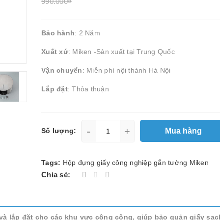
990.000₫
Bảo hành
: 2 Năm
Xuất xứ
: Miken -Sản xuất tại Trung Quốc
Vận chuyển
: Miễn phí nội thành Hà Nội
Lắp đặt
: Thỏa thuận
-
+
Mua hàng
Số lượng:
Tags:
Hộp đựng giấy công nghiệp gắn tường Miken
Chia sẻ:
 lắp đặt cho các khu vực công cộng, giúp bảo quản giấy sạch 