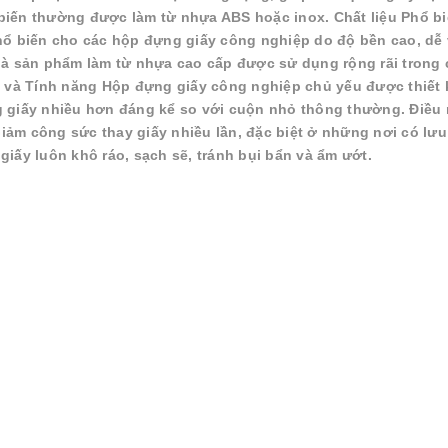
hổ biến thường được làm từ nhựa ABS hoặc inox. Chất liệu Phổ b
hổ biến cho các hộp đựng giấy công nghiệp do độ bền cao, dễ 
là sản phẩm làm từ nhựa cao cấp được sử dụng rộng rãi trong 
g và Tính năng Hộp đựng giấy công nghiệp chủ yếu được thiết 
g giấy nhiều hơn đáng kể so với cuộn nhỏ thông thường. Điều
ì: Giảm công sức thay giấy nhiều lần, đặc biệt ở những nơi có lư
iấy luôn khô ráo, sạch sẽ, tránh bụi bẩn và ẩm ướt.