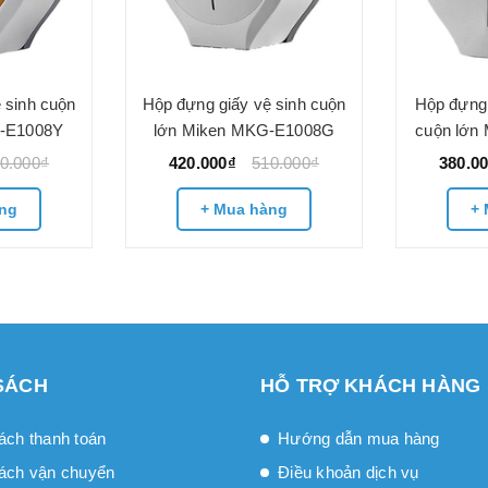
 sinh cuộn
Hộp đựng giấy vệ sinh cuộn
Hộp đựng 
G-E1008Y
lớn Miken MKG-E1008G
cuộn lớn
0.000₫
420.000₫
510.000₫
380.0
ng
+ Mua hàng
+ 
SÁCH
HỖ TRỢ KHÁCH HÀNG
ách thanh toán
Hướng dẫn mua hàng
ách vận chuyển
Điều khoản dịch vụ