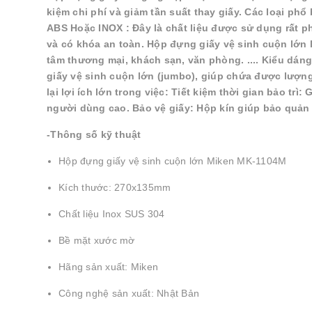
kiệm chi phí và giảm tần suất thay giấy. Các loại p
ABS Hoặc INOX : Đây là chất liệu được sử dụng rất p
và có khóa an toàn. Hộp đựng giấy vệ sinh cuộn lớn 
tâm thương mại, khách sạn, văn phòng. .... Kiểu dán
giấy vệ sinh cuộn lớn (jumbo), giúp chứa được lượn
lại lợi ích lớn trong việc: Tiết kiệm thời gian bảo tr
người dùng cao. Bảo vệ giấy: Hộp kín giúp bảo quản g
-Thông số kỹ thuật
Hộp đựng giấy vệ sinh cuộn lớn Miken MK-1104M
Kích thước: 270x135mm
Chất liệu Inox SUS 304
Bề mặt xước mờ
Hãng sản xuất: Miken
Công nghệ sản xuất: Nhật Bản