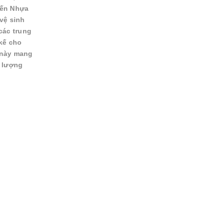
iến Nhựa
vệ sinh
các trung
kế cho
 này mang
u lượng