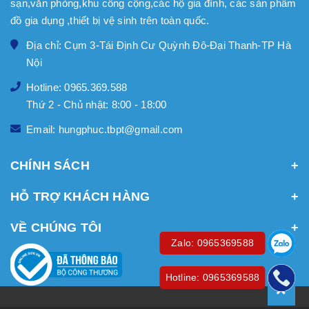
sạn,văn phòng,khu công cộng,các hộ gia đình, các sản phẩm
đồ gia dụng ,thiết bị vệ sinh trên toàn quốc.
Địa chỉ: Cụm 3-Tái Định Cư Quỳnh Đô-Đại Thanh-TP Hà
Nội
Hotline: 0965.369.588
Thứ 2 - Chủ nhật: 8:00 - 18:00
Email: hungphuc.tbpt@gmail.com
CHÍNH SÁCH
HỖ TRỢ KHÁCH HÀNG
VỀ CHÚNG TÔI
Zalo: 0965369588
Hotline: 0965369588