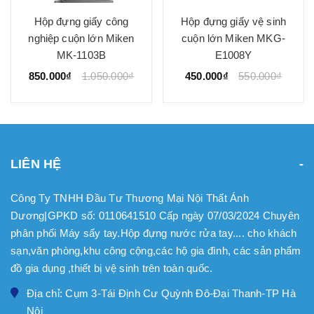
Hộp đựng giấy công
Hộp đựng giấy vệ sinh
nghiệp cuộn lớn Miken
cuộn lớn Miken MKG-
MK-1103B
E1008Y
850.000₫
1.050.000₫
450.000₫
550.000₫
LIÊN HỆ
Công Ty TNHH Đầu Tư Thương Mại Nội Thất Ánh
Dương|GPKD số: 0110641510 Cấp ngày 07/03/2024 Chuyên
phân phối Máy sấy tay.Hộp đựng nước rửa tay.... cho khách
sạn,văn phòng,khu công cộng,các hộ gia đình, các sản phẩm
đồ gia dụng ,thiết bị vệ sinh trên toàn quốc.
Địa chỉ: Cụm 3-Tái Định Cư Quỳnh Đô-Đại Thanh-TP Hà
Nội