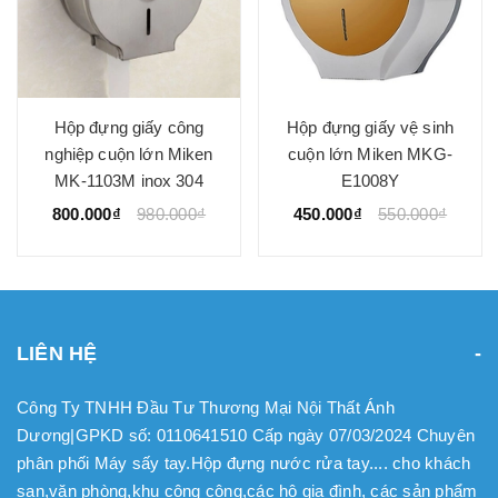
Hộp đựng giấy công
Hộp đựng giấy vệ sinh
nghiệp cuộn lớn Miken
cuộn lớn Miken MKG-
MK-1103M inox 304
E1008Y
800.000₫
980.000₫
450.000₫
550.000₫
LIÊN HỆ
Công Ty TNHH Đầu Tư Thương Mại Nội Thất Ánh
Dương|GPKD số: 0110641510 Cấp ngày 07/03/2024 Chuyên
phân phối Máy sấy tay.Hộp đựng nước rửa tay.... cho khách
sạn,văn phòng,khu công cộng,các hộ gia đình, các sản phẩm