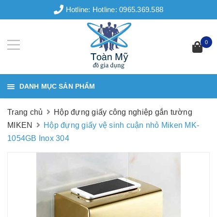
Hotline:
Hotline: 0965.369.588
0
DANH MỤC SẢN PHẨM
Trang chủ
Hộp đựng giấy công nghiệp gắn tường
MIKEN
Hộp đựng giấy vệ sinh cuận nhỏ Miken MK-
1054GB Inox 304