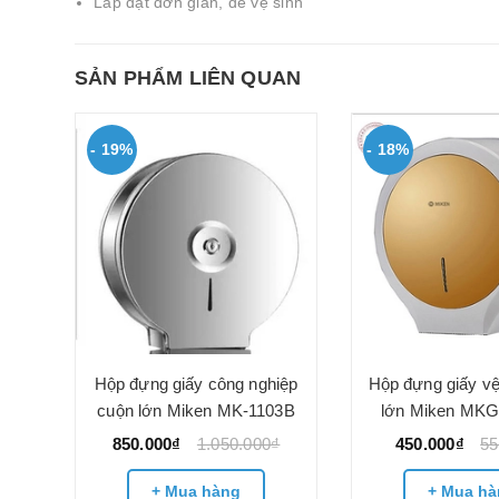
Lắp đặt đơn giản, dễ vệ sinh
SẢN PHẨM LIÊN QUAN
- 19%
- 18%
iệp
Hộp đựng giấy công nghiệp
Hộp đựng giấy vệ
03M
cuộn lớn Miken MK-1103B
lớn Miken MK
850.000₫
1.050.000₫
450.000₫
55
+ Mua hàng
+ Mua hà