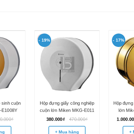
- 19%
- 17%
 sinh cuộn
Hộp đựng giấy công nghiệp
Hộp đựng 
G-E1008Y
cuộn lớn Miken MKG-E011
lớn Mi
0.000₫
380.000₫
470.000₫
1.000.0
ng
+ Mua hàng
+ 