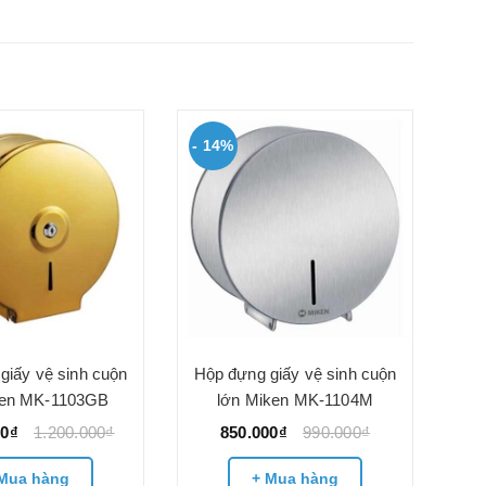
- 14%
giấy vệ sinh cuộn
Hộp đựng giấy vệ sinh cuộn
ken MK-1103GB
lớn Miken MK-1104M
00₫
1.200.000₫
850.000₫
990.000₫
Mua hàng
+ Mua hàng