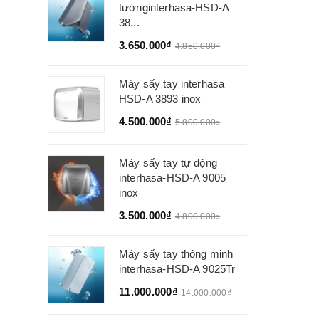
tườnginterhasa-HSD-A
38...
3.650.000₫
4.850.000₫
Máy sấy tay interhasa
HSD-A 3893 inox
4.500.000₫
5.800.000₫
Máy sấy tay tự động
interhasa-HSD-A 9005
inox
3.500.000₫
4.800.000₫
Máy sấy tay thông minh
interhasa-HSD-A 9025Tr
11.000.000₫
14.000.000₫