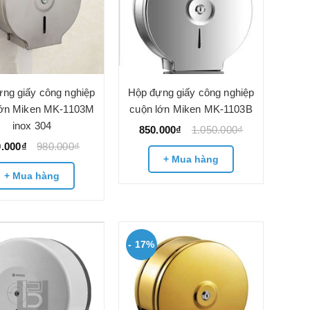
ng giấy công nghiệp
Hộp đựng giấy công nghiệp
lớn Miken MK-1103M
cuộn lớn Miken MK-1103B
inox 304
850.000₫
1.050.000₫
0.000₫
980.000₫
+ Mua hàng
+ Mua hàng
- 17%