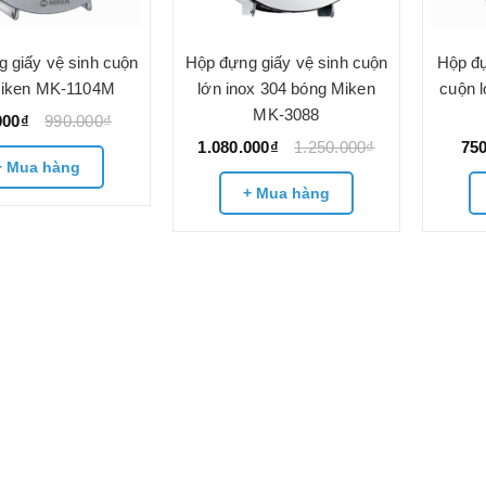
 giấy vệ sinh cuộn
Hộp đựng giấy vệ sinh cuộn
Hộp đự
Miken MK-1104M
lớn inox 304 bóng Miken
cuộn 
MK-3088
000₫
990.000₫
1.080.000₫
1.250.000₫
75
+ Mua hàng
+ Mua hàng