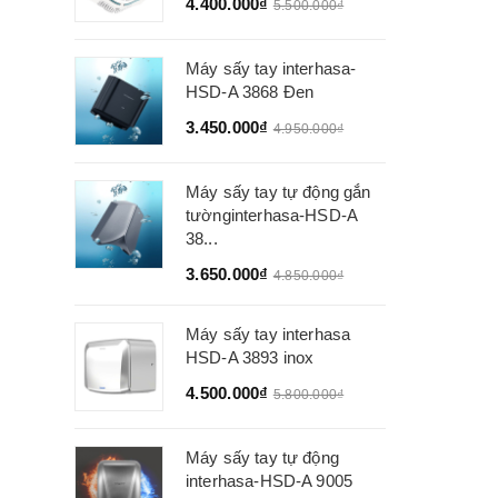
4.400.000₫
5.500.000₫
Máy sấy tay interhasa-
HSD-A 3868 Đen
3.450.000₫
4.950.000₫
Máy sấy tay tự động gắn
tườnginterhasa-HSD-A
38...
3.650.000₫
4.850.000₫
Máy sấy tay interhasa
HSD-A 3893 inox
4.500.000₫
5.800.000₫
Máy sấy tay tự động
interhasa-HSD-A 9005