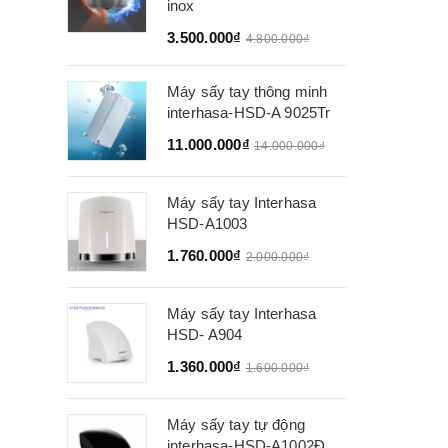
inox
3.500.000₫
4.800.000₫
Máy sấy tay thông minh
interhasa-HSD-A 9025Tr
11.000.000₫
14.000.000₫
Máy sấy tay Interhasa
HSD-A1003
1.760.000₫
2.000.000₫
Máy sấy tay Interhasa
HSD- A904
1.360.000₫
1.600.000₫
Máy sấy tay tự động
interhasa-HSD-A1002Đ