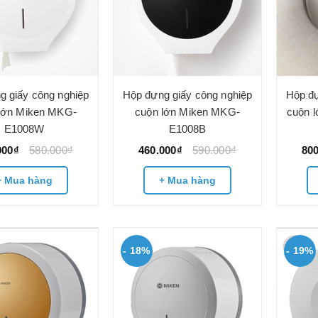
g giấy công nghiệp
Hộp đựng giấy công nghiệp
Hộp đự
lớn Miken MKG-
cuộn lớn Miken MKG-
cuộn 
E1008W
E1008B
000₫
580.000₫
460.000₫
590.000₫
80
+ Mua hàng
+ Mua hàng
- 18%
- 19%