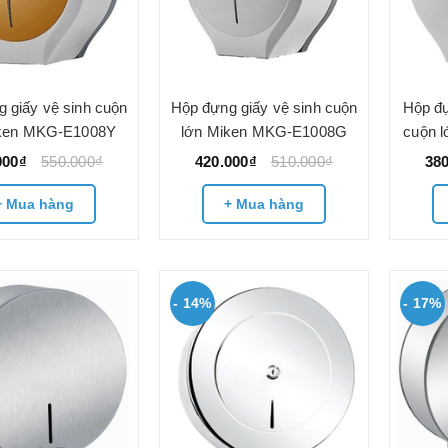
 giấy vệ sinh cuộn
Hộp đựng giấy vệ sinh cuộn
Hộp đự
iken MKG-E1008Y
lớn Miken MKG-E1008G
cuộn 
000₫
550.000₫
420.000₫
510.000₫
38
+ Mua hàng
+ Mua hàng
- 14%
- 17%