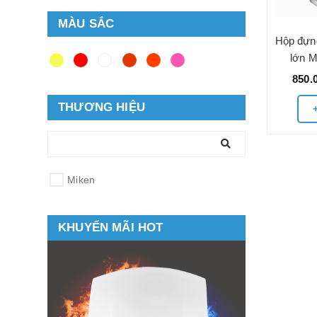
MÀU SẮC
Hộp đựng
lớn 
850.
THƯƠNG HIỆU
Miken
KHUYẾN MÃI HOT