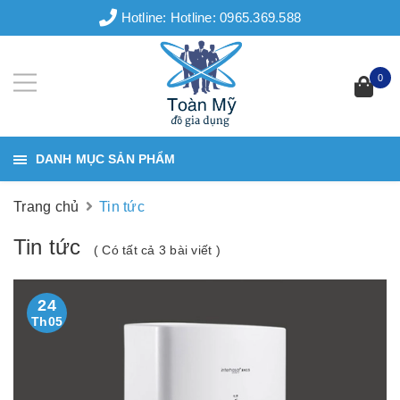
Hotline:
Hotline: 0965.369.588
0
DANH MỤC SẢN PHẨM
Trang chủ
Tin tức
Tin tức
( Có tất cả 3 bài viết )
24
Th05