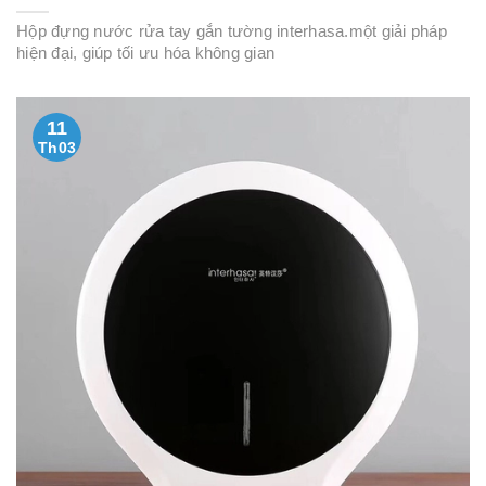
Hộp đựng nước rửa tay gắn tường interhasa.một giải pháp
hiện đại, giúp tối ưu hóa không gian
11
Th03