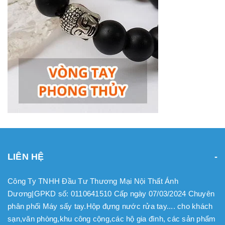
LIÊN HỆ
Công Ty TNHH Đầu Tư Thương Mại Nội Thất Ánh
Dương|GPKD số: 0110641510 Cấp ngày 07/03/2024 Chuyên
phân phối Máy sấy tay.Hộp đựng nước rửa tay.... cho khách
sạn,văn phòng,khu công cộng,các hộ gia đình, các sản phẩm