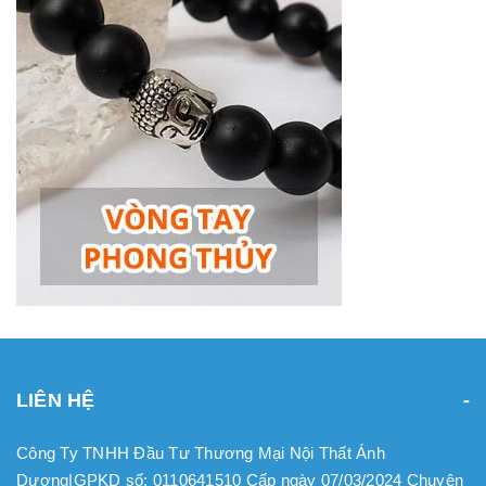
LIÊN HỆ
Công Ty TNHH Đầu Tư Thương Mại Nội Thất Ánh
Dương|GPKD số: 0110641510 Cấp ngày 07/03/2024 Chuyên