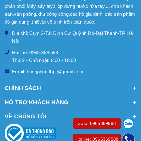
phân phối Máy sấy tay.Hộp đựng nước rửa tay.... cho khách
sạn,văn phòng,khu công cộng,các hộ gia đình, các sản phẩm
đồ gia dụng ,thiết bị vệ sinh trên toàn quốc.
Địa chỉ: Cụm 3-Tái Định Cư Quỳnh Đô-Đại Thanh-TP Hà
Nội
Hotline: 0965.369.588
Thứ 2 - Chủ nhật: 8:00 - 18:00
Email: hungphuc.tbpt@gmail.com
CHÍNH SÁCH
HỖ TRỢ KHÁCH HÀNG
VỀ CHÚNG TÔI
Zalo: 0965369588
Hotline: 0965369588