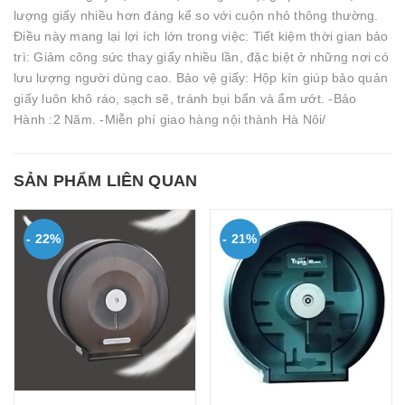
lượng giấy nhiều hơn đáng kể so với cuộn nhỏ thông thường.
Điều này mang lại lợi ích lớn trong việc: Tiết kiệm thời gian bảo
trì: Giảm công sức thay giấy nhiều lần, đặc biệt ở những nơi có
lưu lượng người dùng cao. Bảo vệ giấy: Hộp kín giúp bảo quản
giấy luôn khô ráo, sạch sẽ, tránh bụi bẩn và ẩm ướt. -Bảo
Hành :2 Năm. -Miễn phí giao hàng nội thành Hà Nôi/
SẢN PHẨM LIÊN QUAN
- 22%
- 21%