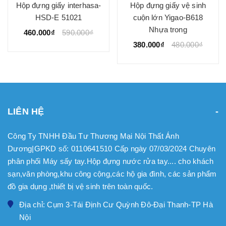
Hộp đựng giấy interhasa-
Hộp đựng giấy vệ sinh
HSD-E 51021
cuộn lớn Yigao-B618
Nhựa trong
460.000₫
590.000₫
380.000₫
480.000₫
LIÊN HỆ
Công Ty TNHH Đầu Tư Thương Mại Nội Thất Ánh
Dương|GPKD số: 0110641510 Cấp ngày 07/03/2024 Chuyên
phân phối Máy sấy tay.Hộp đựng nước rửa tay.... cho khách
sạn,văn phòng,khu công cộng,các hộ gia đình, các sản phẩm
đồ gia dụng ,thiết bị vệ sinh trên toàn quốc.
Địa chỉ: Cụm 3-Tái Định Cư Quỳnh Đô-Đại Thanh-TP Hà
Nội