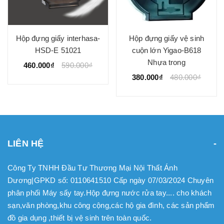
Hộp đựng giấy interhasa-
Hộp đựng giấy vệ sinh
HSD-E 51021
cuộn lớn Yigao-B618
Nhựa trong
460.000₫
590.000₫
380.000₫
480.000₫
LIÊN HỆ
Công Ty TNHH Đầu Tư Thương Mại Nội Thất Ánh
Dương|GPKD số: 0110641510 Cấp ngày 07/03/2024 Chuyên
phân phối Máy sấy tay.Hộp đựng nước rửa tay.... cho khách
sạn,văn phòng,khu công cộng,các hộ gia đình, các sản phẩm
đồ gia dụng ,thiết bị vệ sinh trên toàn quốc.