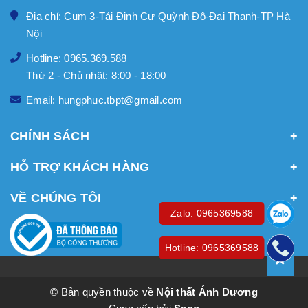
Địa chỉ: Cụm 3-Tái Định Cư Quỳnh Đô-Đại Thanh-TP Hà
Nội
Hotline: 0965.369.588
Thứ 2 - Chủ nhật: 8:00 - 18:00
Email: hungphuc.tbpt@gmail.com
CHÍNH SÁCH
HỖ TRỢ KHÁCH HÀNG
VỀ CHÚNG TÔI
Zalo: 0965369588
Hotline: 0965369588
© Bản quyền thuộc về
Nội thất Ánh Dương