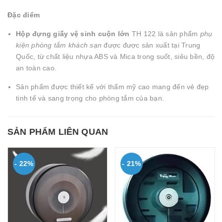
Đặc điểm
Hộp đựng giấy vệ sinh cuộn lớn
TH 122 là sản phẩm
phụ
kiện phòng tắm khách sạn
được được sản xuất tại Trung
Quốc, từ chất liệu nhựa ABS và Mica trong suốt, siêu bền, độ
an toàn cao.
Sản phẩm được thiết kế với thẩm mỹ cao mang đến vẻ đẹp
tinh tế và sang trọng cho phòng tắm của bạn.
SẢN PHẨM LIÊN QUAN
- 22%
- 21%