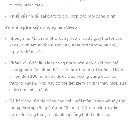
trường nước biển.
Thiết kế tinh tế, sang trọng phù hợp cho mọi công trình.
Ưu điểm phụ kiện phòng tắm Sewo
Không mạ: Mạ crom phải dùng hóa chất dễ gây hại tới sức
khỏe, ô nhiễm nguồn nước, hủy hoại môi trường và gây
nguy cơ bệnh tật.
Không gỉ: Chất liệu làm bằng nhựa bền đẹp dưới mọi môi
trường, bền đẹp theo thời gian, tuổi thọ trên 15 năm. Thậm
trí lên đến 100 năm nếu được bảo dưỡng đúng cách và
thường xuyên. Nhờ vậy có thể tiết kiệm chi phí thay mới, sửa
chữa một cách tối đa.
Độ bền cao: Có độ cứng cao chịu mài mòn, hóa chất tẩy rửa
thông thường vẫn giữ được độ bóng. Có khả năng lấy lại
được độ sáng bóng khi đánh lại bằng bột đá như mới.