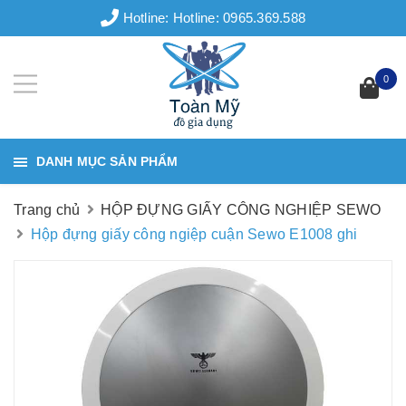
Hotline:
Hotline: 0965.369.588
0
DANH MỤC SẢN PHẨM
Trang chủ
HỘP ĐỰNG GIẤY CÔNG NGHIỆP SEWO
Hộp đựng giấy công ngiệp cuận Sewo E1008 ghi