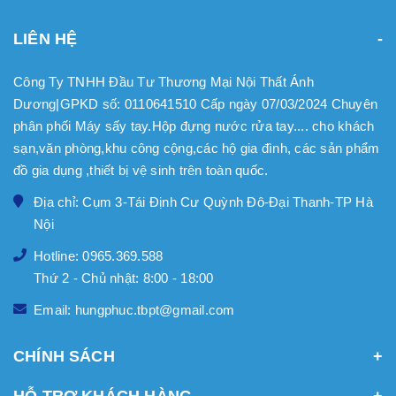
LIÊN HỆ
Công Ty TNHH Đầu Tư Thương Mại Nội Thất Ánh
Dương|GPKD số: 0110641510 Cấp ngày 07/03/2024 Chuyên
phân phối Máy sấy tay.Hộp đựng nước rửa tay.... cho khách
sạn,văn phòng,khu công cộng,các hộ gia đình, các sản phẩm
đồ gia dụng ,thiết bị vệ sinh trên toàn quốc.
Địa chỉ: Cụm 3-Tái Định Cư Quỳnh Đô-Đại Thanh-TP Hà
Nội
Hotline: 0965.369.588
Thứ 2 - Chủ nhật: 8:00 - 18:00
Email: hungphuc.tbpt@gmail.com
CHÍNH SÁCH
HỖ TRỢ KHÁCH HÀNG