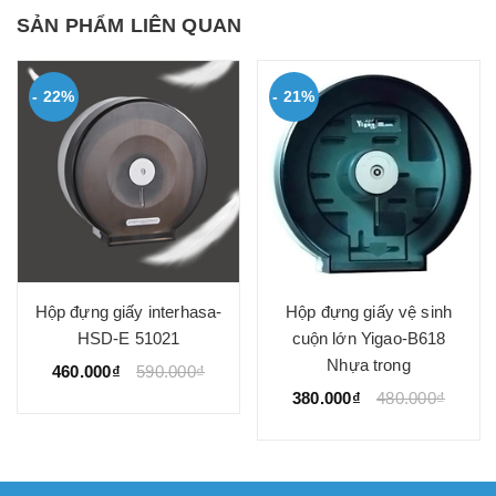
SẢN PHẨM LIÊN QUAN
- 22%
- 21%
Hộp đựng giấy interhasa-
Hộp đựng giấy vệ sinh
HSD-E 51021
cuộn lớn Yigao-B618
Nhựa trong
460.000₫
590.000₫
380.000₫
480.000₫