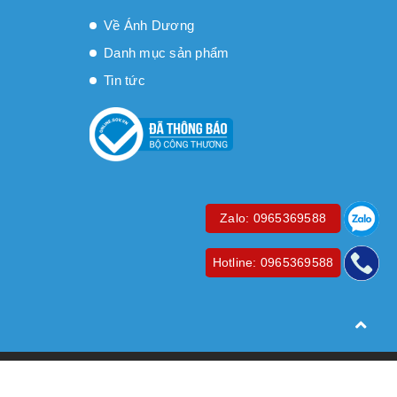
Về Ánh Dương
Danh mục sản phẩm
Tin tức
Zalo: 0965369588
Hotline: 0965369588