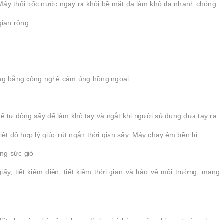
̃. Máy thổi bốc nước ngay ra khỏi bề mặt da làm khô da nhanh chóng.
gian rộng
ng bằng công nghệ cảm ứng hồng ngoại.
sẽ tự động sấy để làm khô tay và ngắt khi người sử dụng đưa tay ra.
iệt độ hợp lý giúp rút ngắn thời gian sấy. Máy chạy êm bền bỉ
ng sức gió
iấy, tiết kiệm điện, tiết kiệm thời gian và bảo vệ môi trường, mang 