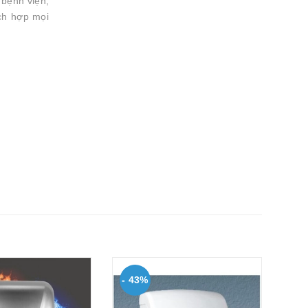
 bệnh viện,
ích hợp mọi
- 43%
- 