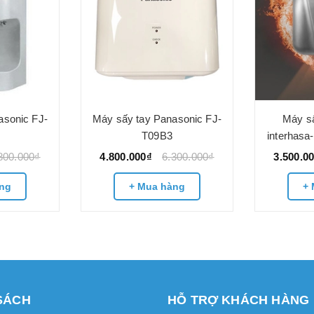
asonic FJ-
Máy sấy tay Panasonic FJ-
Máy sấ
T09B3
interhasa
800.000₫
4.800.000₫
6.300.000₫
3.500.0
ng
+ Mua hàng
+ 
SÁCH
HỖ TRỢ KHÁCH HÀNG