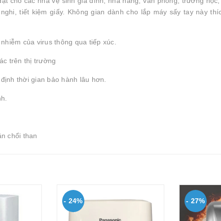
t cho các nhà vệ sinh gia đình, nhà hàng, văn phòng, trường học,
nghi, tiết kiệm giấy. Không gian dành cho lắp máy sấy tay này th
nhiễm của virus thông qua tiếp xúc.
c trên thị trường
định thời gian bảo hành lâu hơn.
nh.
n chổi than
- 24%
- 27%