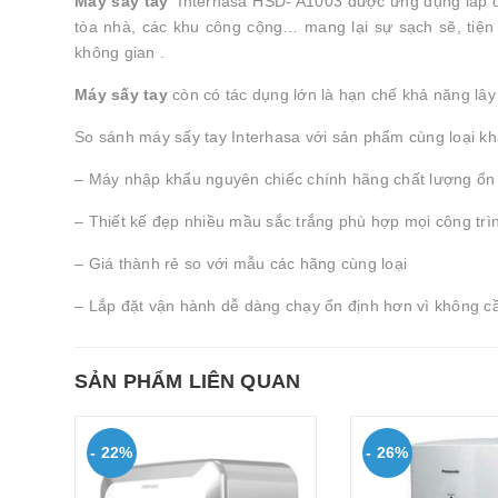
Máy sấy tay
Interhasa HSD- A1003 được ứng dụng lắp đặ
tòa nhà, các khu công cộng… mang lại sự sạch sẽ, tiện 
không gian .
Máy sấy tay
còn có tác dụng lớn là hạn chế khả năng lây 
So sánh máy sấy tay Interhasa với sản phẩm cùng loại khá
– Máy nhập khẩu nguyên chiếc chính hãng chất lượng ổn 
– Thiết kế đẹp nhiều mầu sắc trắng phù hợp mọi công trì
– Giá thành rẻ so với mẫu các hãng cùng loại
– Lắp đặt vận hành dễ dàng chạy ổn định hơn vì không cầ
SẢN PHẨM LIÊN QUAN
- 22%
- 26%