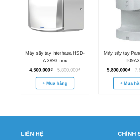
ắn
Máy sấy tay interhasa HSD-
Máy sấy tay Pan
3890
A 3893 inox
T09A3
4.500.000₫
5.800.000₫
5.800.000₫
7.
0₫
+ Mua hàng
+ Mua hà
LIÊN HỆ
CHÍNH 