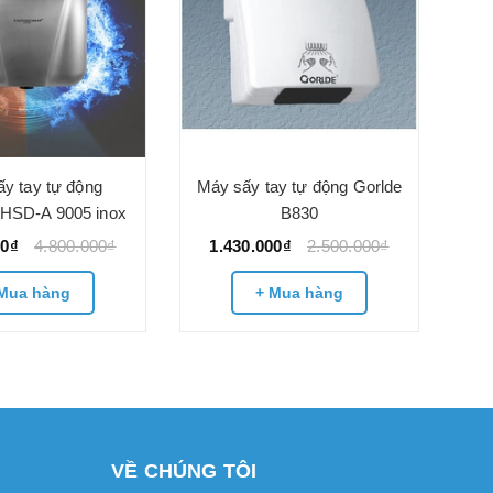
Má
1
y tay tự động
Máy sấy tay tự động Gorlde
-HSD-A 9005 inox
B830
00₫
4.800.000₫
1.430.000₫
2.500.000₫
Mua hàng
+ Mua hàng
VỀ CHÚNG TÔI