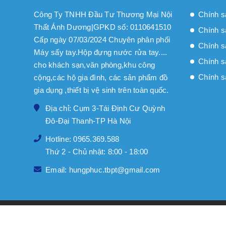
Công Ty TNHH Đầu Tư Thương Mại Nội
Chính s
Thất Ánh Dương|GPKD số: 0110641510
Chính s
Cấp ngày 07/03/2024 Chuyên phân phối
Chính sa
Máy sấy tay.Hộp đựng nước rửa tay....
Chính s
cho khách sạn,văn phòng,khu công
Chính s
cộng,các hộ gia đình, các sản phẩm đồ
gia dụng ,thiết bị vệ sinh trên toàn quốc.
Địa chỉ: Cụm 3-Tái Định Cư Quỳnh
Đô-Đại Thanh-TP Hà Nội
Hotline: 0965.369.588
Thứ 2 - Chủ nhật: 8:00 - 18:00
Email: hungphuc.tbpt@gmail.com
© Bản quyền thuộc về
Nội thất Ánh Dương
|
Cung cấp