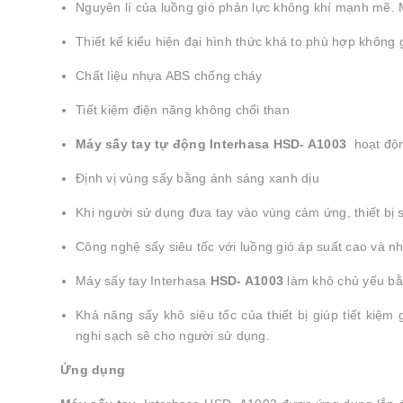
Nguyên lí của luồng gió phản lực không khí mạnh me
Thiết kế kiểu hiện đại hình thức khá to phù hợp không 
Chất liệu nhựa ABS chống cháy
Tiết kiệm điện năng không chổi than
Máy sấy tay tự động
Interhasa HSD- A1003
hoạt độ
Định vị vùng sấy bằng ánh sáng xanh dịu
Khi người sử dụng đưa tay vào vùng cảm ứng, thiết bị 
Công nghệ sấy siêu tốc với luồng gió áp suất cao và nh
Máy sấy tay Interhasa
HSD- A1003
làm khô chủ yếu bằ
Khả năng sấy khô siêu tốc của thiết bị giúp tiết kiệm g
nghi sạch sẽ cho người sử dụng.
Ứng dụng