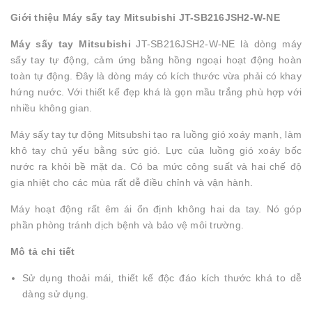
Giới thiệu Máy sấy tay Mitsubishi JT-SB216JSH2-W-NE
Máy sấy tay Mitsubishi
JT-SB216JSH2-W-NE là dòng máy
sấy tay tự động, cảm ứng bằng hồng ngoại hoạt động hoàn
toàn tự động. Đây là dòng máy có kích thước vừa phải có khay
hứng nước. Với thiết kế đẹp khá là gọn mầu trắng phù hợp với
nhiều không gian.
Máy sấy tay tự động Mitsubshi tạo ra luồng gió xoáy mạnh, làm
khô tay chủ yếu bằng sức gió. Lực của luồng gió xoáy bốc
nước ra khỏi bề mặt da. Có ba mức công suất và hai chế độ
gia nhiệt cho các mùa rất dễ điều chỉnh và vận hành.
Máy hoạt động rất êm ái ổn định không hai da tay. Nó góp
phần phòng tránh dịch bệnh và bảo vệ môi trường.
Mô tả chi tiết
Sử dụng thoải mái, thiết kế độc đáo kích thước khá to dễ
dàng sử dụng.