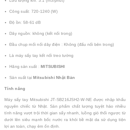
Lưu lượng khí: 3.1 (m3/phút)
Công suất: 720-1240 (W)
Độ ồn: 58-61 dB
Dây nguồn: không (kết nối trong)
Đầu chụp mối nối dây điện : Không (đấu nối bên trong)
Là máy sấy tay kết nối treo tường
Hãng sản xuất :
MITSUBISHI
Sản xuất tại
Mitsubishi Nhật Bản
Tính năng
Máy sấy tay Mitsubishi JT-SB216JSH2-W-NE được nhập khẩu
nguyên chiếc từ Nhật. Sản phẩm chất lượng tuyệt hảo nhiều
tính năng vượt trội thời gian sấy nhanh, luồng gió thổi ngược từ
dưới lên siêu mạnh bốc nước ra khỏi bề mặt da sử dụng tiện
lợi an toàn, chạy êm ổn định.