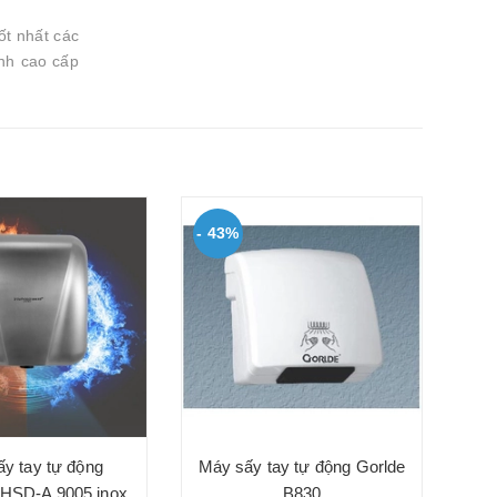
ốt nhất các
inh cao cấp
- 43%
y tay tự động
Máy sấy tay tự động Gorlde
-HSD-A 9005 inox
B830