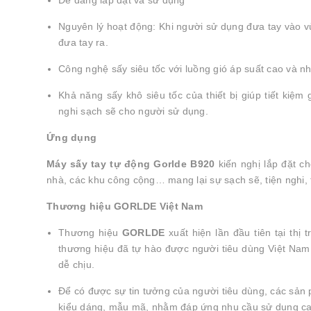
Dễ dàng lắp đặt và sử dụng
Nguyên lý hoạt động: Khi người sử dụng đưa tay vào vù
đưa tay ra.
Công nghệ sấy siêu tốc với luồng gió áp suất cao và nhi
Khả năng sấy khô siêu tốc của thiết bị giúp tiết kiệm g
nghi sạch sẽ cho người sử dụng.
Ứng dụng
Máy sấy tay tự động Gorlde B920
kiến nghị lắp đặt ch
nhà, các khu công cộng… mang lại sự sạch sẽ, tiện nghi, t
Thương hiệu GORLDE Việt Nam
Thương hiệu
GORLDE
xuất hiện lần đầu tiên tại thị
thương hiệu đã tự hào được người tiêu dùng Việt Nam 
dễ chịu.
Để có được sự tin tưởng của người tiêu dùng, các sản
kiểu dáng, mẫu mã, nhằm đáp ứng nhu cầu sử dụng ca