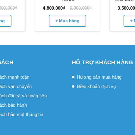
800.000₫
4.800.000₫
6.300.000₫
3.500.0
ng
+ Mua hàng
+ 
SÁCH
HỖ TRỢ KHÁCH HÀNG
ách thanh toán
Hướng dẫn mua hàng
ách vận chuyển
Điều khoản dịch vụ
́ch đổi trả và hoàn tiền
ách bảo hành
ách bảo mật thông tin