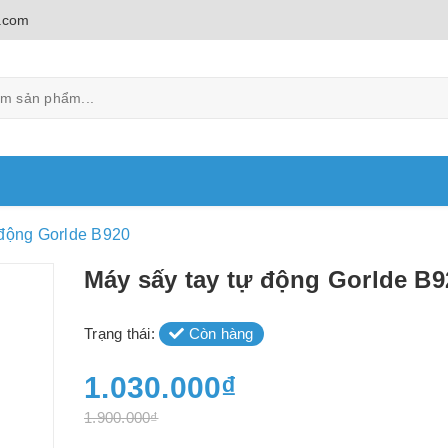
.com
 động Gorlde B920
Máy sấy tay tự động Gorlde B9
Trạng thái:
Còn hàng
1.030.000₫
1.900.000₫