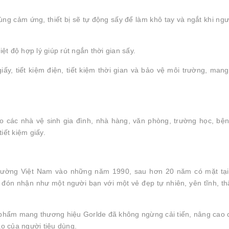
ng cảm ứng, thiết bị sẽ tự động sấy để làm khô tay và ngắt khi ng
ệt độ hợp lý giúp rút ngắn thời gian sấy.
iấy, tiết kiệm điện, tiết kiệm thời gian và bảo vệ môi trường, mang 
o các nhà vệ sinh gia đình, nhà hàng, văn phòng, trường học, bện
iết kiệm giấy.
 trường Việt Nam vào những năm 1990, sau hơn 20 năm có mặt tạ
đón nhận như một người bạn với một vẻ đẹp tự nhiên, yên tĩnh, th
 phẩm mang thương hiệu Gorlde đã không ngừng cải tiến, nâng cao 
o của người tiêu dùng.