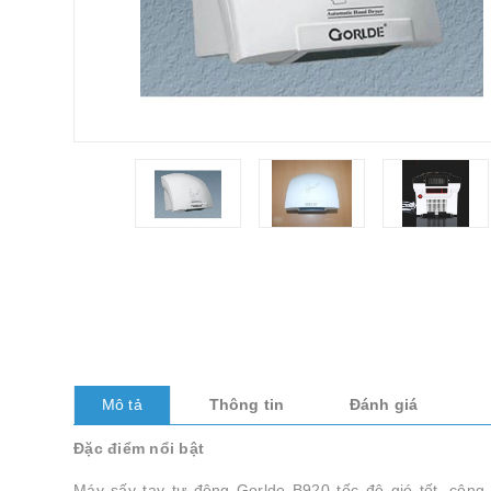
Mô tả
Thông tin
Đánh giá
Đặc điểm nổi bật
Máy sấy tay tự động Gorlde B920 tốc độ gió tốt, công