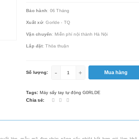
Bảo hành
: 06 Tháng
Xuất xứ
: Gorlde - TQ
Vận chuyển
: Miễn phí nội thành Hà Nội
Lắp đặt
: Thỏa thuận
-
+
Mua hàng
Số lượng:
Tags:
Máy sấy tay tự động G0RLDE
Chia sẻ:
 suất lớn, mẫu mã đẹp,chức năng sấy nhiệt kết hợp gió làm khô