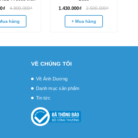
00₫
4.800.000₫
1.430.000₫
2.500.000₫
Mua hàng
+ Mua hàng
VỀ CHÚNG TÔI
Về Ánh Dương
Danh mục sản phẩm
Tin tức