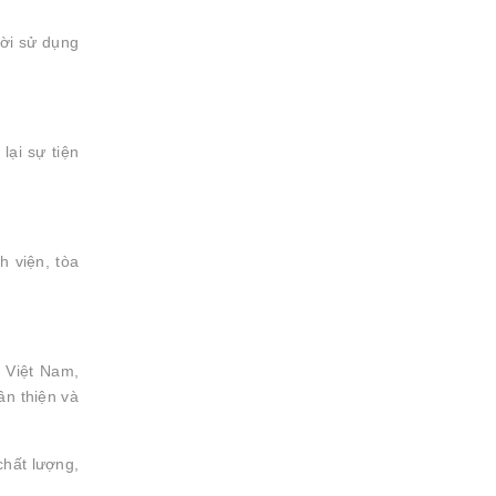
ười sử dụng
lại sự tiện
h viện, tòa
i Việt Nam,
ân thiện và
chất lượng,