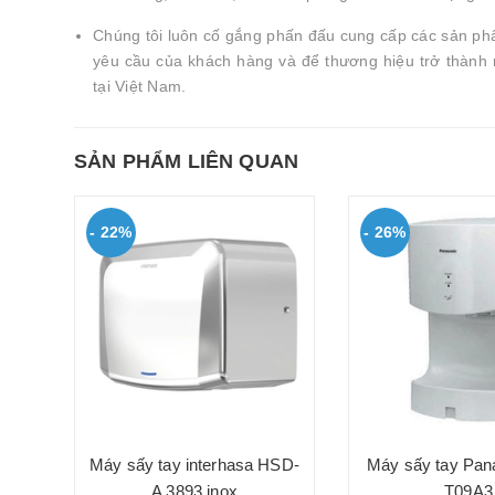
Chúng tôi luôn cố gắng phấn đấu cung cấp các sản ph
yêu cầu của khách hàng và để thương hiệu trở thành
tại Việt Nam.
SẢN PHẨM LIÊN QUAN
- 22%
- 26%
ắn
3890
Máy sấy tay interhasa HSD-
Máy sấy tay Pan
0₫
A 3893 inox
T09A3