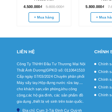
4.500.000₫
5.800.000₫
5.800.000₫
7.
+ Mua hàng
+ Mua hà
LIÊN HỆ
CHÍNH 
Công Ty TNHH Đầu Tư Thương Mại Nội
Chính s
Thất Ánh Dương|GPKD số: 0110641510
Chính s
Cấp ngày 07/03/2024 Chuyên phân phối
Chính sa
Máy sấy tay.Hộp đựng nước rửa tay....
Chính s
cho khách sạn,văn phòng,khu công
Chính s
cộng,các hộ gia đình, các sản phẩm đồ
gia dụng ,thiết bị vệ sinh trên toàn quốc.
Địa chỉ: Cụm 3-Tái Định Cư Quỳnh