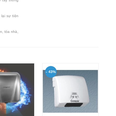
y tay thông
lại sự tiện
n, tòa nhà,
- 43%
- 
Má