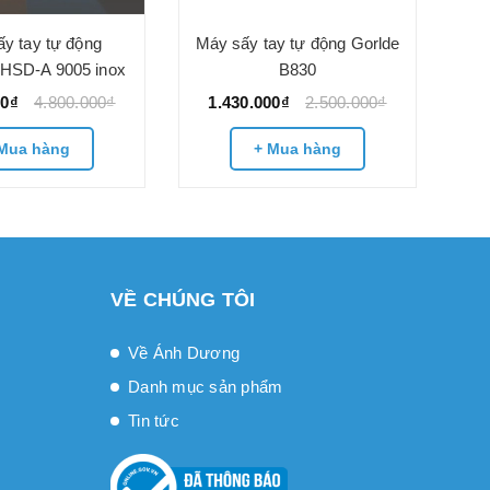
1
y tay tự động
Máy sấy tay tự động Gorlde
-HSD-A 9005 inox
B830
00₫
4.800.000₫
1.430.000₫
2.500.000₫
Mua hàng
+ Mua hàng
VỀ CHÚNG TÔI
Về Ánh Dương
Danh mục sản phẩm
Tin tức