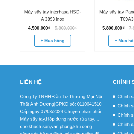
3890
Máy sấy tay interhasa HSD-
Máy sấy tay Pan
0₫
A 3893 inox
T09A3
4.500.000₫
5.800.000₫
5.800.000₫
7.
+ Mua hàng
+ Mua hà
LIÊN HỆ
CHÍNH 
Công Ty TNHH Đầu Tư Thương Mại Nội
Chính s
Thất Ánh Dương|GPKD số: 0110641510
Chính s
Cấp ngày 07/03/2024 Chuyên phân phối
Chính sa
Máy sấy tay.Hộp đựng nước rửa tay....
Chính s
cho khách sạn,văn phòng,khu công
Chính s
cộng,các hộ gia đình, các sản phẩm đồ