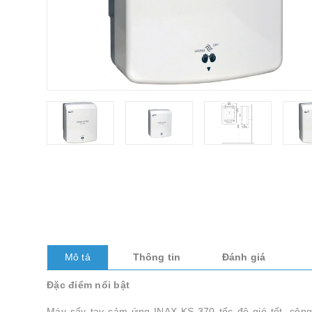
Mô tả
Thông tin
Đánh giá
Đặc điểm nổi bật
Máy sấy tay cảm ứng INAX KS-370 tốc độ gió tốt, công