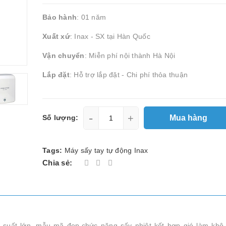
Bảo hành
: 01 năm
Xuất xứ
: Inax - SX tại Hàn Quốc
Vận chuyển
: Miễn phí nội thành Hà Nội
Lắp đặt
: Hỗ trợ lắp đặt - Chi phí thỏa thuận
-
+
Mua hàng
Số lượng:
Tags:
Máy sấy tay tự động Inax
Chia sẻ:
 suất lớn, mẫu mã đẹp,chức năng sấy nhiệt kết hợp gió làm khô