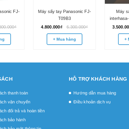
asonic FJ-
Máy sấy tay Panasonic FJ-
Máy sấ
T09B3
interhasa
800.000₫
4.800.000₫
6.300.000₫
3.500.0
ng
+ Mua hàng
+ 
SÁCH
HỖ TRỢ KHÁCH HÀNG
ách thanh toán
Hướng dẫn mua hàng
ách vận chuyển
Điều khoản dịch vụ
́ch đổi trả và hoàn tiền
ách bảo hành
ách bảo mật thông tin