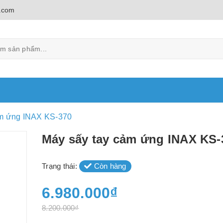
.com
ảm ứng INAX KS-370
Máy sấy tay cảm ứng INAX KS-
Trạng thái:
Còn hàng
6.980.000₫
8.200.000₫