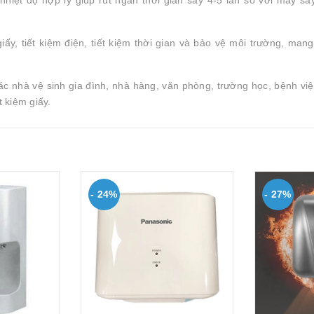
nhiệt độ hợp lý giúp rút ngắn thời gian sấy 4-5 lần so với máy sấ
iấy, tiết kiệm điện, tiết kiệm thời gian và bảo vệ môi trường, mang 
c nhà vệ sinh gia đình, nhà hàng, văn phòng, trường học, bệnh việ
 kiệm giấy.
- 24%
- 27%