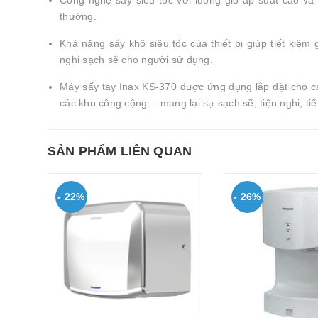
Công nghệ sấy siêu tốc với luồng gió áp suất cao và 
thường.
Khả năng sấy khô siêu tốc của thiết bị giúp tiết kiệm g
nghi sạch sẽ cho người sử dụng.
Máy sấy tay Inax KS-370 được ứng dụng lắp đặt cho cá
các khu công cộng… mang lại sự sạch sẽ, tiện nghi, tiết
SẢN PHẨM LIÊN QUAN
- 22%
- 26%
ắn