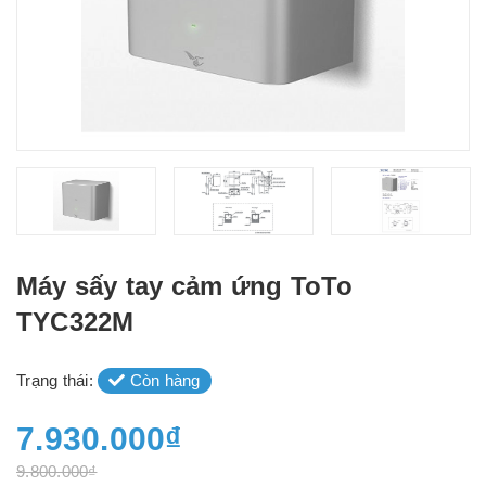
Máy sấy tay cảm ứng ToTo
TYC322M
Trạng thái:
Còn hàng
7.930.000₫
9.800.000₫