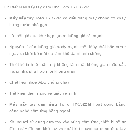
Chi tiết Máy sấy tay cảm ứng Toto TYC322M
Máy sấy tay Toto
TY322M có kiểu dáng máy không có khay
hứng nước nhỏ gọn
Lỗ thổi gió qua khe hẹp tạo ra luồng gió rất mạnh.
Nguyên lí của luồng gió xoáy mạnh mẽ. Máy thổi bốc nước
ngay ra khỏi bề mặt da làm khô da nhanh chóng.
Thiết kế tinh tế thẩm mỹ không làm mất không gian mầu sắc
trang nhã phù hợp mọi không gian
Chất liệu nhựa ABS chống cháy
Tiết kiệm điện năng và giấy vệ sinh
Máy sấy tay cảm ứng ToTo TYC322M
hoạt động bằng
công nghệ cảm ứng hồng ngoại.
Khi người sử dụng đưa tay vào vùng cảm ứng, thiết bị sẽ tự
động sấy để làm khô tay và ngắt khi người sử dụng đưa tay