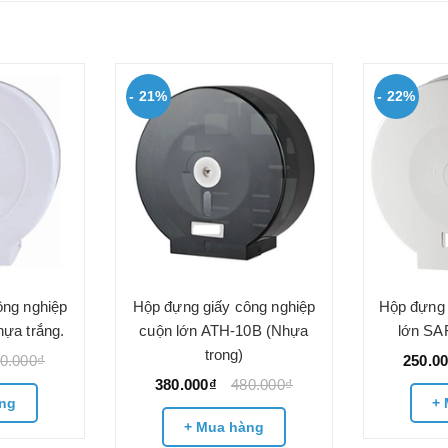
- 21%
- 22%
ông nghiệp
Hộp đựng giấy công nghiệp
Hộp đựng 
hựa trắng.
cuộn lớn ATH-10B (Nhựa
lớn SA
trong)
0.000₫
250.0
380.000₫
480.000₫
ng
+ 
+ Mua hàng