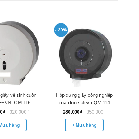
- 20%
- 
Hộ
l
giấy vệ sinh cuộn
Hộp đựng giấy công nghiệp
FEVN -QM 116
cuận lớn safevn-QM 114
00₫
320.000₫
280.000₫
350.000₫
Mua hàng
+ Mua hàng