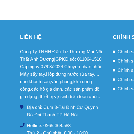
LIÊN HỆ
CHÍNH 
Công Ty TNHH Đầu Tư Thương Mại Nội
Chính s
Thất Ánh Dương|GPKD số: 0110641510
Chính s
Cấp ngày 07/03/2024 Chuyên phân phối
Chính sa
Máy sấy tay.Hộp đựng nước rửa tay....
Chính s
cho khách sạn,văn phòng,khu công
Chính s
cộng,các hộ gia đình, các sản phẩm đồ
gia dụng ,thiết bị vệ sinh trên toàn quốc.
Địa chỉ: Cụm 3-Tái Định Cư Quỳnh
Đô-Đại Thanh-TP Hà Nội
Hotline: 0965.369.588
Thứ 2 - Chủ nhật: 8:00 - 18:00