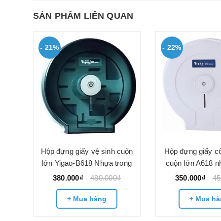
SẢN PHẨM LIÊN QUAN
- 21%
- 22%
a-
Hộp đựng giấy vệ sinh cuộn
Hộp đựng giấy c
lớn Yigao-B618 Nhựa trong
cuộn lớn A618 n
380.000₫
480.000₫
350.000₫
45
+ Mua hàng
+ Mua hà