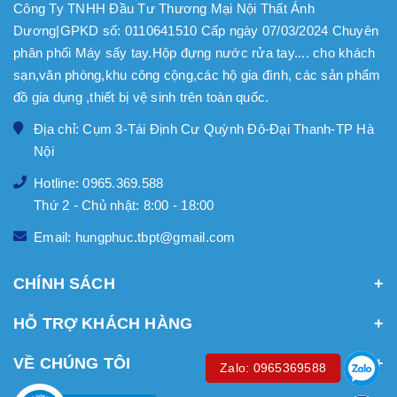
Công Ty TNHH Đầu Tư Thương Mại Nội Thất Ánh
Dương|GPKD số: 0110641510 Cấp ngày 07/03/2024 Chuyên
phân phối Máy sấy tay.Hộp đựng nước rửa tay.... cho khách
sạn,văn phòng,khu công cộng,các hộ gia đình, các sản phẩm
đồ gia dụng ,thiết bị vệ sinh trên toàn quốc.
Địa chỉ: Cụm 3-Tái Định Cư Quỳnh Đô-Đại Thanh-TP Hà
Nội
Hotline: 0965.369.588
Thứ 2 - Chủ nhật: 8:00 - 18:00
Email: hungphuc.tbpt@gmail.com
CHÍNH SÁCH
HỖ TRỢ KHÁCH HÀNG
VỀ CHÚNG TÔI
Zalo: 0965369588