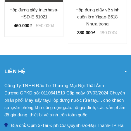
Hộp đựng giấy interhasa-
Hộp đựng giấy vệ sinh
HSD-E 51021
cuộn lớn Yigao-B618
Nhựa trong
460.000₫
590.000₫
380.000₫
480.000₫
LIÊN HỆ
Công Ty TNHH Đầu Tư Thương Mại Nội Thất Ánh
Dương|GPKD số: 0110641510 Cấp ngày 07/03/2024 Chuyên
phân phối Máy sấy tay.Hộp đựng nước rửa tay.... cho khách
sạn,văn phòng,khu công cộng,các hộ gia đình, các sản phẩm
đồ gia dụng ,thiết bị vệ sinh trên toàn quốc.
Địa chỉ: Cụm 3-Tái Định Cư Quỳnh Đô-Đại Thanh-TP Hà