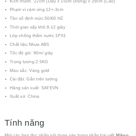
Kích thước :22cm (Dài) x 15cm (Rộng) x 29cm (Cao)
Phạm vi cảm ứng:12+-3cm
Tần số định mức:50/60 HZ
Thời gian sấy khô:8-12 giây
Lớp chống thấm nước:1PX1
Chất liệu:Nhựa ABS
Tốc độ gió: 90m/ giây
Trọng lượng:2.5KG
Màu sắc: Vàng gold
Cài đặt: Gắn trên tường
Hãng sản xuất: SAFEVN
Xuất xứ: China
Tính năng
Mời các bạn đọc phần nội dung này trong phần bài viết
Miken