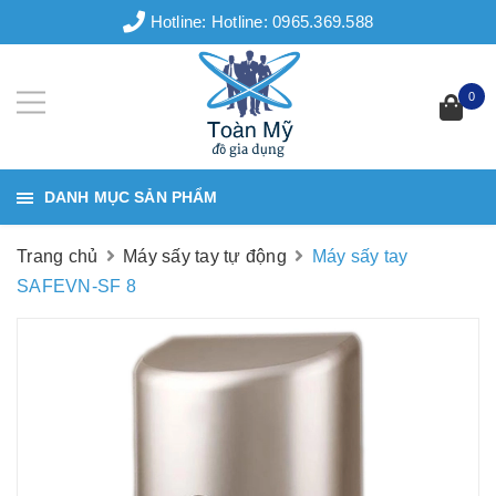
Hotline:
Hotline: 0965.369.588
0
DANH MỤC SẢN PHẨM
Trang chủ
Máy sấy tay tự động
Máy sấy tay
SAFEVN-SF 8