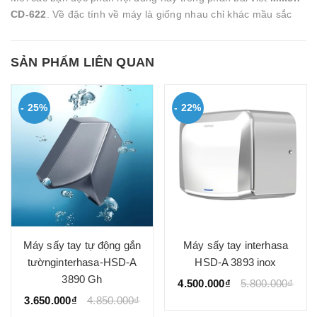
CD-622
. Về đặc tính về máy là giống nhau chỉ khác mầu sắc
SẢN PHẨM LIÊN QUAN
- 25%
- 22%
Máy sấy tay tự động gắn
Máy sấy tay interhasa
tườnginterhasa-HSD-A
HSD-A 3893 inox
3890 Gh
4.500.000₫
5.800.000₫
3.650.000₫
4.850.000₫