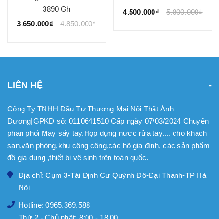
3890 Gh
4.500.000₫
5.800.000₫
3.650.000₫
4.850.000₫
LIÊN HỆ
Công Ty TNHH Đầu Tư Thương Mại Nội Thất Ánh
Dương|GPKD số: 0110641510 Cấp ngày 07/03/2024 Chuyên
phân phối Máy sấy tay.Hộp đựng nước rửa tay.... cho khách
sạn,văn phòng,khu công cộng,các hộ gia đình, các sản phẩm
đồ gia dụng ,thiết bị vệ sinh trên toàn quốc.
Địa chỉ: Cụm 3-Tái Định Cư Quỳnh Đô-Đại Thanh-TP Hà
Nội
Hotline: 0965.369.588
Thứ 2 - Chủ nhật: 8:00 - 18:00