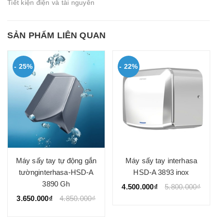
Tiết kiện điện và tài nguyên
SẢN PHẨM LIÊN QUAN
- 25%
- 22%
Máy sấy tay tự động gắn
Máy sấy tay interhasa
tườnginterhasa-HSD-A
HSD-A 3893 inox
3890 Gh
4.500.000₫
5.800.000₫
3.650.000₫
4.850.000₫