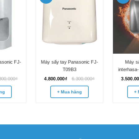
asonic FJ-
Máy sấy tay Panasonic FJ-
Máy sấ
T09B3
interhasa
800.000₫
4.800.000₫
6.300.000₫
3.500.0
ng
+ Mua hàng
+ 