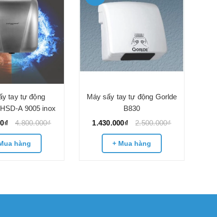
Má
1
y tay tự động
Máy sấy tay tự động Gorlde
-HSD-A 9005 inox
B830
00₫
4.800.000₫
1.430.000₫
2.500.000₫
Mua hàng
+ Mua hàng