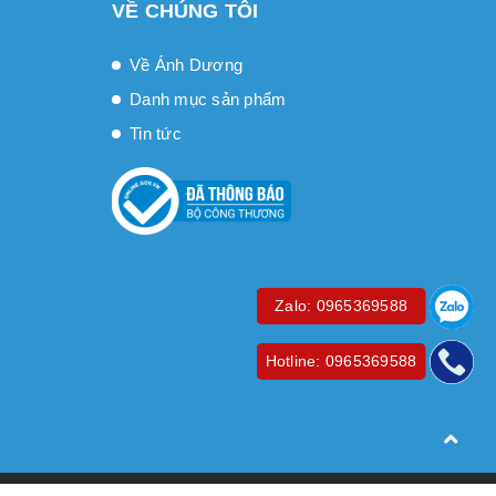
VỀ CHÚNG TÔI
Về Ánh Dương
Danh mục sản phẩm
Tin tức
Zalo: 0965369588
Hotline: 0965369588