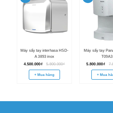
ắn
Máy sấy tay interhasa HSD-
Máy sấy tay Pan
3890
A 3893 inox
T09A3
4.500.000₫
5.800.000₫
5.800.000₫
7.
0₫
+ Mua hàng
+ Mua hà