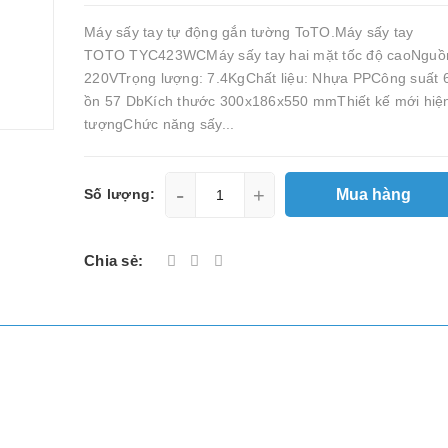
Máy sấy tay tự động gắn tường ToTO.Máy sấy tay
TOTO TYC423WCMáy sấy tay hai mặt tốc độ caoNguồn
220VTrọng lượng: 7.4KgChất liệu: Nhựa PPCông suất
ồn 57 DbKích thước 300x186x550 mmThiết kế mới hiện
tượngChức năng sấy...
-
+
Mua hàng
Số lượng:
Chia sẻ: