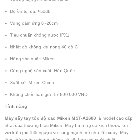
Độ ồn tối đa: ≈50db
Vùng cảm ứng 8~20cm
Tiêu chuẩn chống nước IPX1
Nhiệt độ không khí nóng 40 độ C
Hãng sản xuất: Miken
Công nghệ sản xuất: Hàn Quốc
Xuất xứ: Miken China
Không chổi than giá: 17.800.000 VNĐ
Tính năng
Máy sấy tay tốc độ cao Miken MST-A2688
là model cao cấp
nhất của thương hiệu Miken. Máy hình trụ có kích thước lớn
với luồn gió thổi ngược vô cùng mạnh mẽ như lốc xoáy. Máy
làm khô da tay nhanh chóng có kết hợp với sưởi nhiệt.