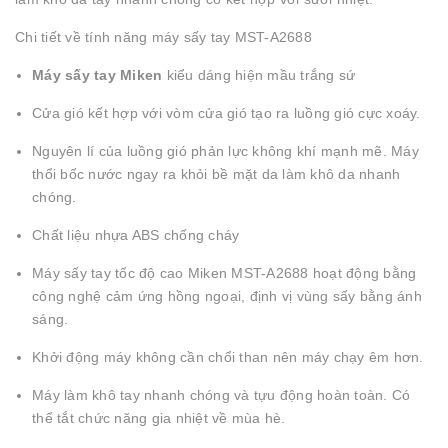
Chi tiết về tính năng máy sấy tay MST-A2688
Máy sấy tay
Miken
kiểu dáng hiện mầu trắng sứ
Cửa gió kết hợp với vòm cửa gió tạo ra luồng gió cực xoáy.
Nguyên lí của luồng gió phản lực không khí mạnh mẽ. Máy
thổi bốc nước ngay ra khỏi bề mặt da làm khô da nhanh
chóng.
Chất liệu nhựa ABS chống cháy
Máy sấy tay tốc độ cao Miken MST-A2688 hoạt động bằng
công nghệ cảm ứng hồng ngoại, định vị vùng sấy bằng ánh
sáng.
Khởi động máy không cần chổi than nên máy chạy êm hơn.
Máy làm khô tay nhanh chóng và tựu động hoàn toàn. Có
thể tắt chức năng gia nhiệt về mùa hè.