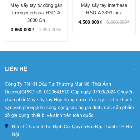
Máy sấy tay tự động gắn
Máy sấy tay interhasa
tườnginterhasa-HSD-A
HSD-A 3893 inox
3890 Gh
4.500.000₫
5.800.000₫
3.650.000₫
4.850.000₫
LIÊN HỆ
Công Ty TNHH Đầu Tư Thương Mại Nội Thất Ánh
Dương|GPKD số: 0110641510 Cấp ngày 07/03/2024 Chuyên
phân phối Máy sấy tay.Hộp đựng nước rửa tay.... cho khách
sạn,văn phòng,khu công cộng,các hộ gia đình, các sản phẩm
đồ gia dụng ,thiết bị vệ sinh trên toàn quốc.
Địa chỉ: Cụm 3-Tái Định Cư Quỳnh Đô-Đại Thanh-TP Hà
Nội