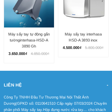
Máy sấy tay tự động gắn
Máy sấy tay interhasa
tườnginterhasa-HSD-A
HSD-A 3893 inox
3890 Gh
4.500.000₫
5.800.000₫
3.650.000₫
4.850.000₫
LIÊN HỆ
Công Ty TNHH Đầu Tư Thương Mại Nội Thất Ánh
Dương|GPKD số: 0110641510 Cấp ngày 07/03/2024 Chuyên
phân phối Máy sấy tay.Hộp đựng nước rửa tay.... cho khách