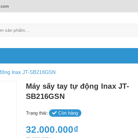
.com
ự động Inax JT-SB216GSN
Máy sấy tay tự động Inax JT-
SB216GSN
Trạng thái:
Còn hàng
32.000.000₫