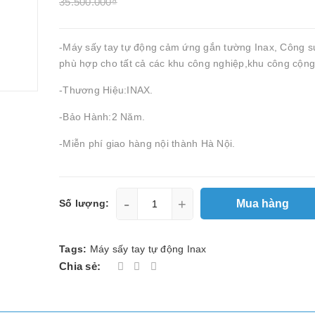
35.500.000₫
-Máy sấy tay tự động cảm ứng gắn tường Inax, Công s
phù hợp cho tất cả các khu công nghiệp,khu công cộng.
-Thương Hiệu:INAX.
-Bảo Hành:2 Năm.
-Miễn phí giao hàng nội thành Hà Nội.
-
+
Mua hàng
Số lượng:
Tags:
Máy sấy tay tự động Inax
Chia sẻ: