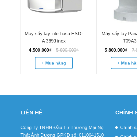
ắn
Máy sấy tay interhasa HSD-
Máy sấy tay Pan
3890
A 3893 inox
T09A3
4.500.000₫
5.800.000₫
5.800.000₫
7.
0₫
+ Mua hàng
+ Mua hà
LIÊN HỆ
CHÍNH 
Công Ty TNHH Đầu Tư Thương Mại Nội
Chính s
Thất Ánh Dương|GPKD số: 0110641510
Chính s