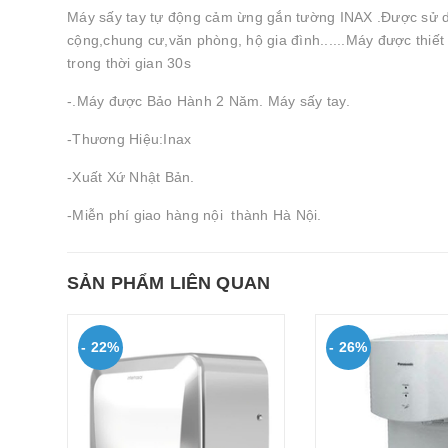
Máy sấy tay tự động cảm ừng gắn tường INAX .Được sử dụ
cộng,chung cư,văn phòng, hộ gia đình......Máy được thiế
trong thời gian 30s
-.Máy được Bảo Hành 2 Năm. Máy sấy tay.
-Thương Hiệu:Inax
-Xuất Xứ Nhật Bản.
-Miễn phí giao hàng nội thành Hà Nội.
SẢN PHẨM LIÊN QUAN
- 22%
- 26%