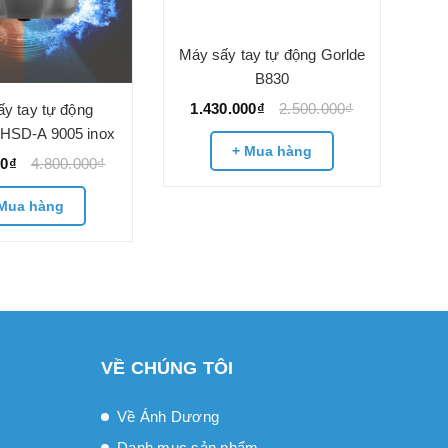
Má
1
y tay tự động
Máy sấy tay tự động Gorlde
-HSD-A 9005 inox
B830
00₫
4.800.000₫
1.430.000₫
2.500.000₫
Mua hàng
+ Mua hàng
VỀ CHÚNG TÔI
Về Ánh Dương
Danh mục sản phẩm