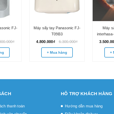
asonic FJ-
Máy sấy tay Panasonic FJ-
Máy sấ
T09B3
interhasa
800.000₫
4.800.000₫
6.300.000₫
3.500.0
ng
+ Mua hàng
+ 
SÁCH
HỖ TRỢ KHÁCH HÀNG
ách thanh toán
Hướng dẫn mua hàng
ách vận chuyển
Điều khoản dịch vụ