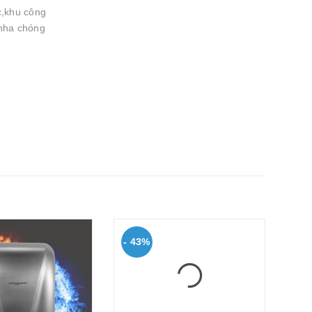
c,khu công
 nha chóng
- 43%
- 