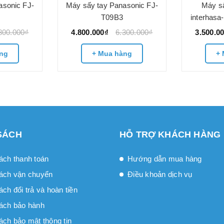
asonic FJ-
Máy sấy tay Panasonic FJ-
Máy sấ
T09B3
interhasa
800.000₫
4.800.000₫
6.300.000₫
3.500.0
ng
+ Mua hàng
+ 
SÁCH
HỖ TRỢ KHÁCH HÀNG
ách thanh toán
Hướng dẫn mua hàng
ách vận chuyển
Điều khoản dịch vụ
́ch đổi trả và hoàn tiền
ách bảo hành
ách bảo mật thông tin