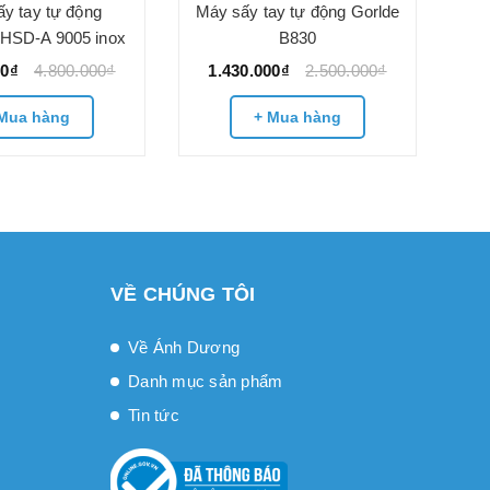
1
y tay tự động
Máy sấy tay tự động Gorlde
-HSD-A 9005 inox
B830
00₫
4.800.000₫
1.430.000₫
2.500.000₫
Mua hàng
+ Mua hàng
VỀ CHÚNG TÔI
Về Ánh Dương
Danh mục sản phẩm
Tin tức