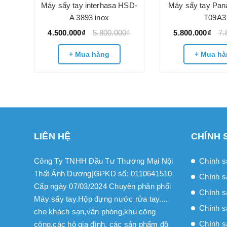
ắn
Máy sấy tay interhasa HSD-
Máy sấy tay Pan
3890
A 3893 inox
T09A3
4.500.000₫
5.800.000₫
5.800.000₫
7.
0₫
+ Mua hàng
+ Mua hà
LIÊN HỆ
CHÍNH 
Công Ty TNHH Đầu Tư Thương Mại Nội
Chính s
Thất Ánh Dương|GPKD số: 0110641510
Chính s
Cấp ngày 07/03/2024 Chuyên phân phối
Chính sa
Máy sấy tay.Hộp đựng nước rửa tay....
Chính s
cho khách sạn,văn phòng,khu công
Chính s
cộng,các hộ gia đình, các sản phẩm đồ