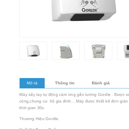
Mô tả
Thông tin
Đánh giá
Máy sấy tay tự động cảm ừng gắn tường Gordle . Được sử
cộng,chung cư. hộ gia đình....Máy được thiết kế đơn giả
thời gian 30s.
Thương Hiệu:Gordle.