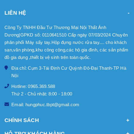
LIÊN HỆ
Công Ty TNHH Đầu Tư Thương Mại Nội Thất Ánh
Dương|GPKD số: 0110641510 Cấp ngày 07/03/2024 Chuyên
phân phối Máy sấy tay.Hộp đựng nước rửa tay.... cho khách
sạn,văn phòng,khu công cộng,các hộ gia đình, các sản phẩm
đồ gia dụng ,thiết bị vệ sinh trên toàn quốc.
Địa chỉ: Cụm 3-Tái Định Cư Quỳnh Đô-Đại Thanh-TP Hà
Nội
Hotline: 0965.369.588
Thứ 2 - Chủ nhật: 8:00 - 18:00
Email: hungphuc.tbpt@gmail.com
CHÍNH SÁCH
HỖ TRỢ KHÁCH HÀNG