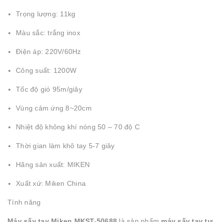
Trọng lượng: 11kg
Màu sắc: trắng inox
Điện áp: 220V/60Hz
Công suất: 1200W
Tốc độ gió 95m/giây
Vùng cảm ứng 8~20cm
Nhiệt độ không khí nóng 50 – 70 độ C
Thời gian làm khô tay 5-7 giây
Hãng sản xuất: MIKEN
Xuất xứ: Miken China
Tính năng
Máy sấy tay Miken MKST-50688
là sản phẩm
máy sấy tay tự