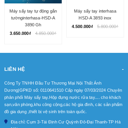
Máy sấy tay tự động gắn
Máy sấy tay interhasa
tườnginterhasa-HSD-A
HSD-A 3893 inox
3890 Gh
4.500.000₫
5.800.000₫
3.650.000₫
4.850.000₫
LIÊN HỆ
Công Ty TNHH Đầu Tư Thương Mại Nội Thất Ánh
Dương|GPKD số: 0110641510 Cấp ngày 07/03/2024 Chuyên
phân phối Máy sấy tay.Hộp đựng nước rửa tay.... cho khách
sạn,văn phòng,khu công cộng,các hộ gia đình, các sản phẩm
đồ gia dụng ,thiết bị vệ sinh trên toàn quốc.
Địa chỉ: Cụm 3-Tái Định Cư Quỳnh Đô-Đại Thanh-TP Hà