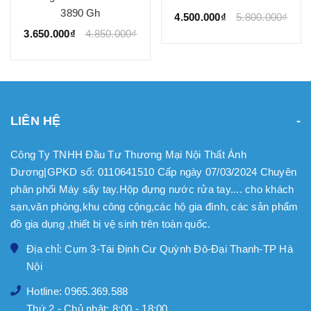
3890 Gh
4.500.000₫
5.800.000₫
3.650.000₫
4.850.000₫
LIÊN HỆ
Công Ty TNHH Đầu Tư Thương Mại Nội Thất Ánh
Dương|GPKD số: 0110641510 Cấp ngày 07/03/2024 Chuyên
phân phối Máy sấy tay.Hộp đựng nước rửa tay.... cho khách
sạn,văn phòng,khu công cộng,các hộ gia đình, các sản phẩm
đồ gia dụng ,thiết bị vệ sinh trên toàn quốc.
Địa chỉ: Cụm 3-Tái Định Cư Quỳnh Đô-Đại Thanh-TP Hà
Nội
Hotline: 0965.369.588
Thứ 2 - Chủ nhật: 8:00 - 18:00