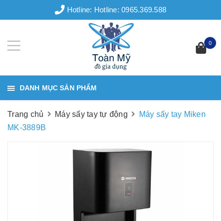
Hotline:
Hotline: 0965.369.588
0
DANH MỤC SẢN PHẨM
Trang chủ
Máy sấy tay tự động
Máy sấy tay Miken
MK-3889B