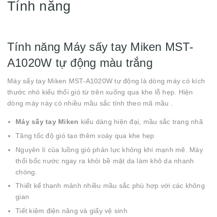
Tính năng
Tính năng Máy sấy tay Miken MST-
A1020W tự động màu trắng
Máy sấy tay Miken MST-A1020W tự động là dòng máy có kích
thước nhỏ kiểu thổi gió từ trên xuống qua khe lỗ hẹp. Hiện
dòng máy này có nhiều mầu sắc tính theo mã mầu .
Máy sấy tay
Miken
kiểu dáng hiện đại, mầu sắc trang nhã
Tăng tốc độ gió tạo thêm xoáy qua khe hẹp
Nguyên lí của luồng gió phản lực không khí mạnh mẽ. Máy
thổi bốc nước ngay ra khỏi bề mặt da làm khô da nhanh
chóng.
Thiết kế thanh mảnh nhiều mầu sắc phù hợp với các không
gian
Tiết kiệm điện năng và giấy vệ sinh