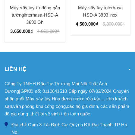
Máy sấy tay tự động gắn
Máy sấy tay interhasa
tườnginterhasa-HSD-A
HSD-A 3893 inox
3890 Gh
4.500.000₫
5.800.000₫
3.650.000₫
4.850.000₫
LIÊN HỆ
Công Ty TNHH Đầu Tư Thương Mại Nội Thất Ánh
Dương|GPKD số: 0110641510 Cấp ngày 07/03/2024 Chuyên
phân phối Máy sấy tay.Hộp đựng nước rửa tay.... cho khách
sạn,văn phòng,khu công cộng,các hộ gia đình, các sản phẩm
đồ gia dụng ,thiết bị vệ sinh trên toàn quốc.
Địa chỉ: Cụm 3-Tái Định Cư Quỳnh Đô-Đại Thanh-TP Hà
Nội