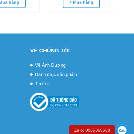
Mua hàng
+ Mua hàng
VỀ CHÚNG TÔI
Về Ánh Dương
Danh mục sản phẩm
Tin tức
Zalo: 0965369588