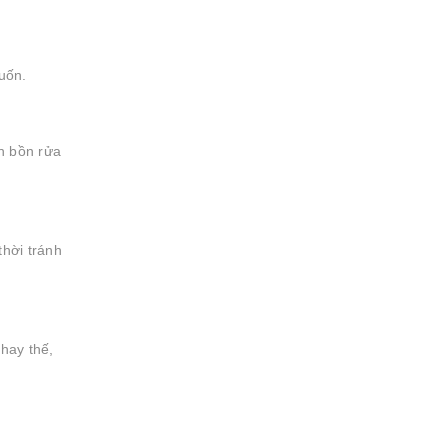
uốn.
nh bồn rửa
thời tránh
thay thế,