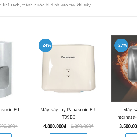
khí sạch, tránh nước bị dính vào tay khi sấy.
- 24%
- 27%
asonic FJ-
Máy sấy tay Panasonic FJ-
Máy sấ
T09B3
interhasa
800.000₫
4.800.000₫
6.300.000₫
3.500.0