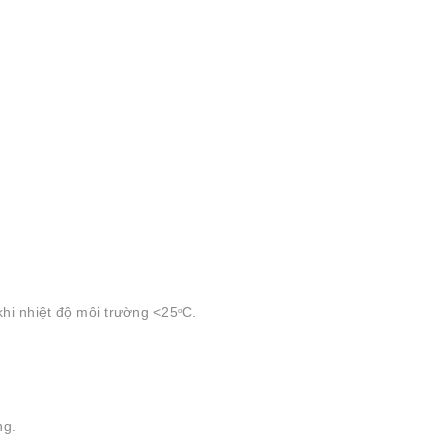
hi nhiệt độ môi trường <25
C.
o
ng.