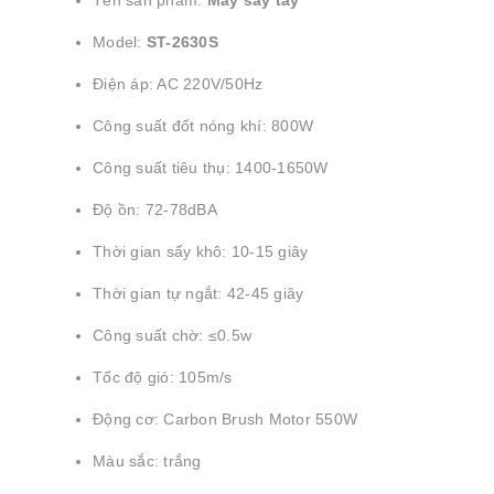
Tên sản phẩm:
Máy sấy tay
Model:
ST-2630S
Điện áp: AC 220V/50Hz
Công suất đốt nóng khí: 800W
Công suất tiêu thụ: 1400-1650W
Độ ồn: 72-78dBA
Thời gian sấy khô: 10-15 giây
Thời gian tự ngắt: 42-45 giây
Công suất chờ: ≤0.5w
Tốc độ gió: 105m/s
Động cơ: Carbon Brush Motor 550W
Màu sắc: trắng