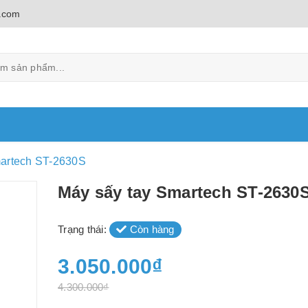
.com
martech ST-2630S
Máy sấy tay Smartech ST-2630
Trạng thái:
Còn hàng
3.050.000₫
4.300.000₫