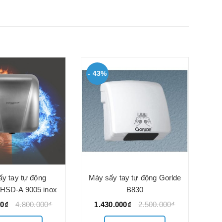
- 43%
- 
Má
1
y tay tự động
Máy sấy tay tự động Gorlde
-HSD-A 9005 inox
B830
00₫
4.800.000₫
1.430.000₫
2.500.000₫