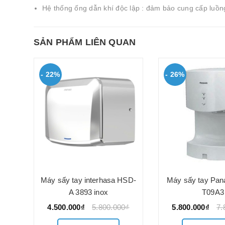
Hệ thống ống dẫn khí độc lập : đảm bảo cung cấp luồng 
SẢN PHẨM LIÊN QUAN
- 22%
- 26%
ắn
Máy sấy tay interhasa HSD-
Máy sấy tay Pan
3890
A 3893 inox
T09A3
4.500.000₫
5.800.000₫
5.800.000₫
7.
0₫