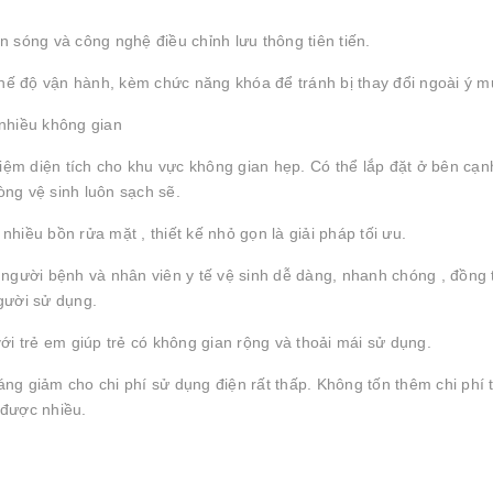
n sóng và công nghệ điều chỉnh lưu thông tiên tiến.
 chế độ vận hành, kèm chức năng khóa để tránh bị thay đổi ngoài ý m
 nhiều không gian
 kiệm diện tích cho khu vực không gian hẹp. Có thể lắp đặt ở bên cạ
òng vệ sinh luôn sạch sẽ.
hiều bồn rửa mặt , thiết kế nhỏ gọn là giải pháp tối ưu.
 người bệnh và nhân viên y tế vệ sinh dễ dàng, nhanh chóng , đồng 
gười sử dụng.
ới trẻ em giúp trẻ có không gian rộng và thoải mái sử dụng.
áng giảm cho chi phí sử dụng điện rất thấp. Không tốn thêm chi phí 
 được nhiều.