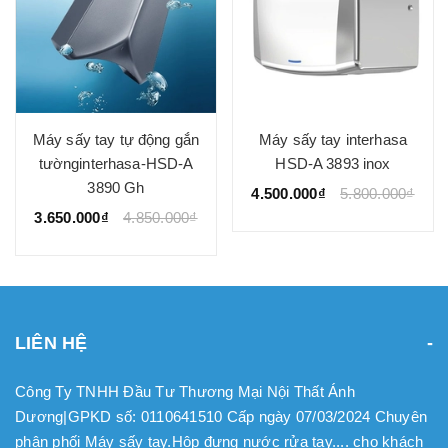
Máy sấy tay tự động gắn
Máy sấy tay interhasa
tườnginterhasa-HSD-A
HSD-A 3893 inox
3890 Gh
4.500.000₫
5.800.000₫
3.650.000₫
4.850.000₫
LIÊN HỆ
Công Ty TNHH Đầu Tư Thương Mại Nội Thất Ánh
Dương|GPKD số: 0110641510 Cấp ngày 07/03/2024 Chuyên
phân phối Máy sấy tay.Hộp đựng nước rửa tay.... cho khách