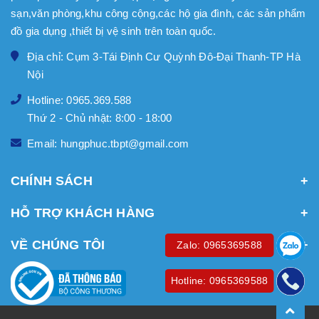
sạn,văn phòng,khu công cộng,các hộ gia đình, các sản phẩm
đồ gia dụng ,thiết bị vệ sinh trên toàn quốc.
Địa chỉ: Cụm 3-Tái Định Cư Quỳnh Đô-Đại Thanh-TP Hà
Nội
Hotline: 0965.369.588
Thứ 2 - Chủ nhật: 8:00 - 18:00
Email: hungphuc.tbpt@gmail.com
CHÍNH SÁCH
HỖ TRỢ KHÁCH HÀNG
VỀ CHÚNG TÔI
Zalo: 0965369588
Hotline: 0965369588