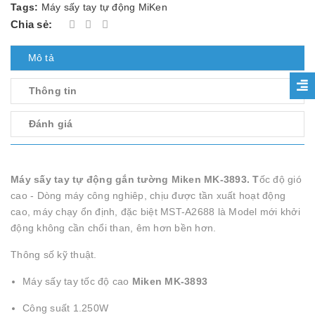
Tags:
Máy sấy tay tự động MiKen
Chia sẻ:
Mô tả
Thông tin
Đánh giá
Máy sấy tay tự động gắn tường Miken MK-3893. T
ốc độ gió
cao - Dòng máy công nghiêp, chịu được tần xuất hoạt động
cao, máy chạy ổn định, đặc biệt MST-A2688 là Model mới khởi
động không cần chổi than, êm hơn bền hơn.
Thông số kỹ thuật.
Máy sấy tay tốc độ cao
Miken MK-3893
Công suất 1.250W