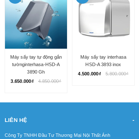
Máy sấy tay tự động gắn
Máy sấy tay interhasa
tườnginterhasa-HSD-A
HSD-A 3893 inox
3890 Gh
4.500.000₫
5.800.000₫
3.650.000₫
4.850.000₫
LIÊN HỆ
Công Ty TNHH Đầu Tư Thương Mại Nội Thất Ánh