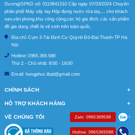
Dương|GPKD số: 0110641510 Cấp ngày 07/03/2024 Chuyên
phân phối Máy sấy tay.Hộp đựng nước rửa tay.... cho khách
sạn,văn phòng,khu công cộng,các hộ gia đình, các sản phẩm
đồ gia dụng ,thiết bị vệ sinh trên toàn quốc.
Địa chỉ: Cụm 3-Tái Định Cư Quỳnh Đô-Đại Thanh-TP Hà
Nội
Hotline: 0965.369.588
Thứ 2 - Chủ nhật: 8:00 - 18:00
Email: hungphuc.tbpt@gmail.com
CHÍNH SÁCH
HỖ TRỢ KHÁCH HÀNG
VỀ CHÚNG TÔI
Zalo: 0965369588
Hotline: 0965369588