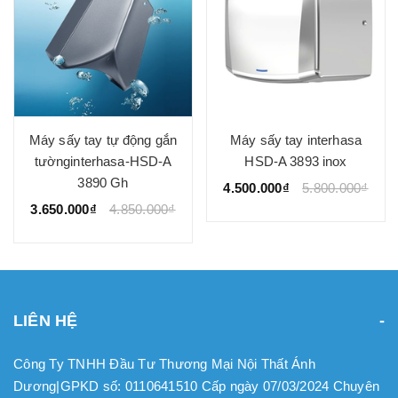
Máy sấy tay tự động gắn
Máy sấy tay interhasa
tườnginterhasa-HSD-A
HSD-A 3893 inox
3890 Gh
4.500.000₫
5.800.000₫
3.650.000₫
4.850.000₫
LIÊN HỆ
Công Ty TNHH Đầu Tư Thương Mại Nội Thất Ánh
Dương|GPKD số: 0110641510 Cấp ngày 07/03/2024 Chuyên