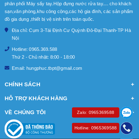
phân phối Máy sấy tay.Hộp đựng nước rửa tay.... cho khách
sạn,văn phòng,khu công cộng,các hộ gia đình, các sản phẩm
đồ gia dụng ,thiết bị vệ sinh trên toàn quốc.
Địa chỉ: Cụm 3-Tái Định Cư Quỳnh Đô-Đại Thanh-TP Hà
Nội
Hotline: 0965.369.588
Thứ 2 - Chủ nhật: 8:00 - 18:00
Email: hungphuc.tbpt@gmail.com
CHÍNH SÁCH
HỖ TRỢ KHÁCH HÀNG
VỀ CHÚNG TÔI
Zalo: 0965369588
Hotline: 0965369588