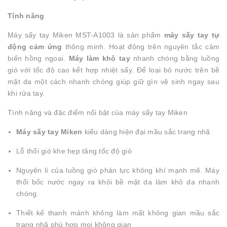
Tính năng
Máy sấy tay Miken MST-A1003 là sản phẩm
máy sấy tay tự
động cảm ứng
thông minh. Hoạt động trên nguyên tắc cảm
biến hồng ngoại.
Máy làm khô tay
nhanh chóng bằng luồng
gió với tốc độ cao kết hợp nhiệt sấy. Để loại bỏ nước trên bề
mặt da một cách nhanh chóng giúp giữ gìn vệ sinh ngay sau
khi rửa tay.
Tính năng và đặc điểm nổi bật của máy sấy tay Miken
Máy sấy tay
Miken
kiểu dáng hiện đại mầu sắc trang nhã
Lỗ thổi gió khe hẹp tăng tốc độ gió
Nguyên lí của luồng gió phản lực không khí mạnh mẽ. Máy
thổi bốc nước ngay ra khỏi bề mặt da làm khô da nhanh
chóng.
Thiết kế thanh mảnh không làm mất không gian mầu sắc
trang nhã phù hợp mọi không gian