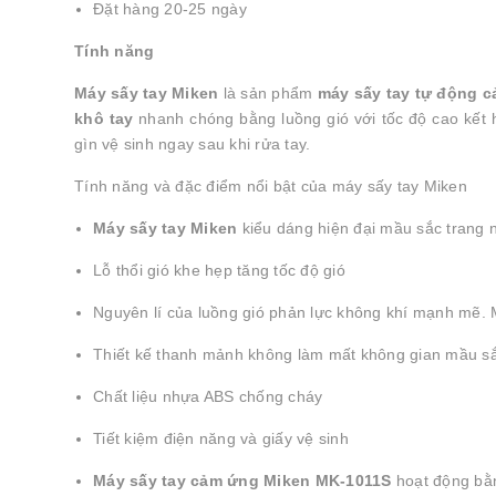
Đặt hàng 20-25 ngày
Tính năng
Máy sấy tay Miken
là sản phẩm
máy sấy tay tự động 
khô tay
nhanh chóng bằng luồng gió với tốc độ cao kết 
gìn vệ sinh ngay sau khi rửa tay.
Tính năng và đặc điểm nổi bật của máy sấy tay Miken
Máy sấy tay
Miken
kiểu dáng hiện đại mầu sắc trang 
Lỗ thổi gió khe hẹp tăng tốc độ gió
Nguyên lí của luồng gió phản lực không khí mạnh me
Thiết kế thanh mảnh không làm mất không gian mầu sắ
Chất liệu nhựa ABS chống cháy
Tiết kiệm điện năng và giấy vệ sinh
Máy sấy tay cảm ứng Miken MK-1011S
hoạt động bằ