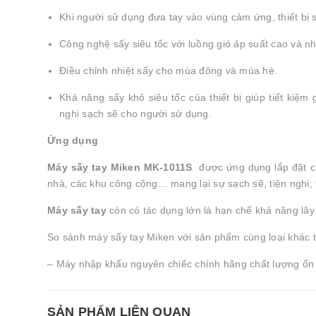
Khi người sử dụng đưa tay vào vùng cảm ứng, thiết bị 
Công nghệ sấy siêu tốc với luồng gió áp suất cao và nh
Điều chỉnh nhiệt sấy cho mùa đông và mùa hè.
Khả năng sấy khô siêu tốc của thiết bị giúp tiết kiệm g
nghi sạch sẽ cho người sử dụng.
Ứng dụng
Máy sấy tay Miken MK-1011S
được ứng dụng lắp đặt ch
nhà, các khu công cộng… mang lại sự sạch sẽ, tiện nghi, t
Máy sấy tay
còn có tác dụng lớn là hạn chế khả năng lây 
So sánh máy sấy tay Miken với sản phẩm cùng loại khác t
– Máy nhập khẩu nguyên chiếc chính hãng chất lượng ổn 
SẢN PHẨM LIÊN QUAN