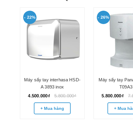
- 22%
- 26%
ắn
Máy sấy tay interhasa HSD-
Máy sấy tay Pan
3890
A 3893 inox
T09A3
4.500.000₫
5.800.000₫
5.800.000₫
7.
0₫
+ Mua hàng
+ Mua hà