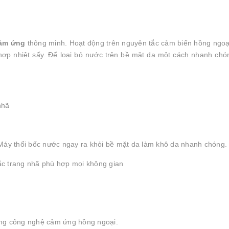
cảm ứng
thông minh. Hoạt động trên nguyên tắc cảm biến hồng ngoạ
hợp nhiệt sấy. Để loại bỏ nước trên bề mặt da một cách nhanh chó
nhã
̃. Máy thổi bốc nước ngay ra khỏi bề mặt da làm khô da nhanh chóng.
c trang nhã phù hợp mọi không gian
ng công nghệ cảm ứng hồng ngoại.