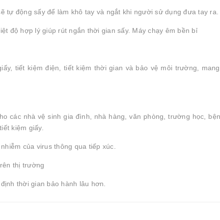
sẽ tự động sấy để làm khô tay và ngắt khi người sử dụng đưa tay ra.
iệt độ hợp lý giúp rút ngắn thời gian sấy. Máy chạy êm bền bỉ
iấy, tiết kiệm điện, tiết kiệm thời gian và bảo vệ môi trường, mang 
o các nhà vệ sinh gia đình, nhà hàng, văn phòng, trường học, bện
iết kiệm giấy.
nhiễm của virus thông qua tiếp xúc.
rên thị trường
định thời gian bảo hành lâu hơn.