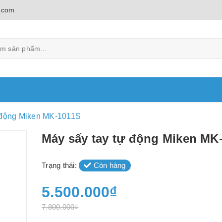
.com
 động Miken MK-1011S
Máy sấy tay tự động Miken MK
Trạng thái:
Còn hàng
5.500.000₫
7.800.000₫