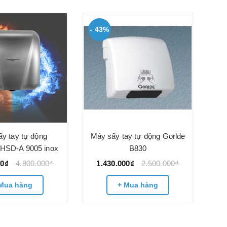
- 43%
- 
Má
1
y tay tự động
Máy sấy tay tự động Gorlde
-HSD-A 9005 inox
B830
00₫
4.800.000₫
1.430.000₫
2.500.000₫
Mua hàng
+ Mua hàng