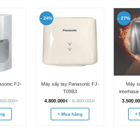
- 24%
- 27%
asonic FJ-
Máy sấy tay Panasonic FJ-
Máy sấ
T09B3
interhasa
800.000₫
4.800.000₫
6.300.000₫
3.500.0
ng
+ Mua hàng
+ 