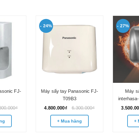
- 24%
- 27%
asonic FJ-
Máy sấy tay Panasonic FJ-
Máy sấ
T09B3
interhasa
800.000₫
4.800.000₫
6.300.000₫
3.500.0
ng
+ Mua hàng
+ 