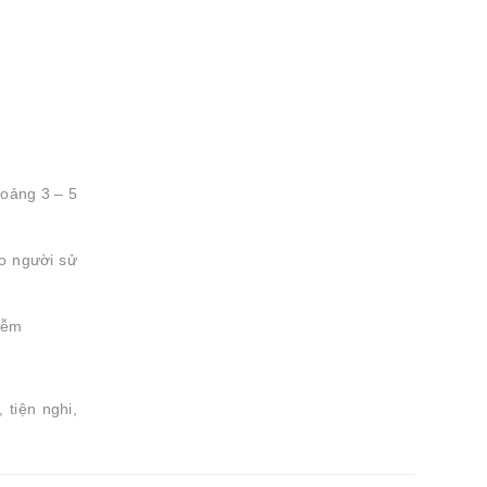
hoảng 3 – 5
ho người sử
hiễm
tiện nghi,