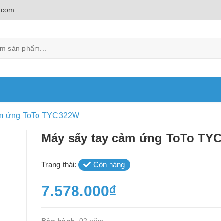
.com
ảm ứng ToTo TYC322W
Máy sấy tay cảm ứng ToTo TY
Trạng thái:
Còn hàng
7.578.000₫
Bảo hành
: 02 năm