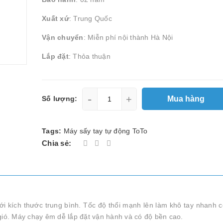
Xuất xứ
: Trung Quốc
Vận chuyển
: Miễn phí nội thành Hà Nội
Lắp đặt
: Thỏa thuận
-
+
Mua hàng
Số lượng:
Tags:
Máy sấy tay tự động ToTo
Chia sẻ:
i kích thước trung bình. Tốc độ thổi mạnh lên làm khô tay nhanh 
 gió. Máy chạy êm dễ lắp đặt vận hành và có độ bền cao.