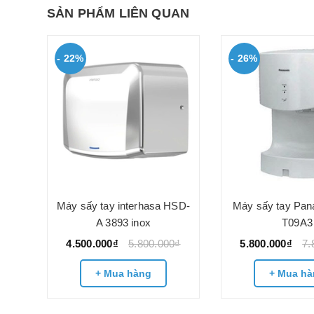
SẢN PHẨM LIÊN QUAN
- 22%
- 26%
ắn
Máy sấy tay interhasa HSD-
Máy sấy tay Pan
3890
A 3893 inox
T09A3
4.500.000₫
5.800.000₫
5.800.000₫
7.
0₫
+ Mua hàng
+ Mua hà