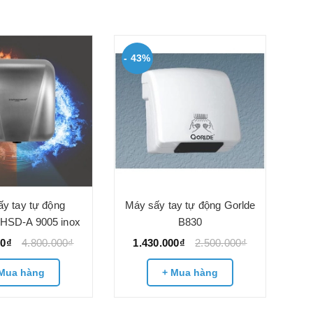
- 43%
- 
Má
1
y tay tự động
Máy sấy tay tự động Gorlde
-HSD-A 9005 inox
B830
00₫
4.800.000₫
1.430.000₫
2.500.000₫
Mua hàng
+ Mua hàng