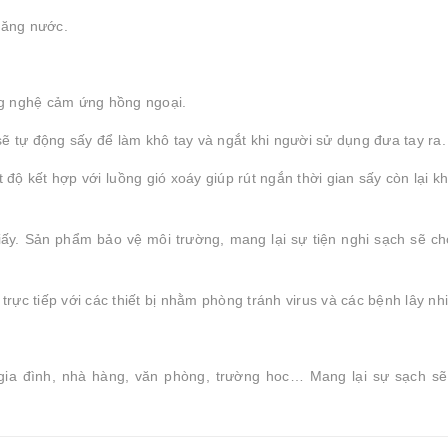
văng nước.
g nghệ cảm ứng hồng ngoại.
ẽ tự động sấy để làm khô tay và ngắt khi người sử dụng đưa tay ra.
 độ kết hợp với luồng gió xoáy giúp rút ngắn thời gian sấy còn lại k
 giấy. Sản phẩm bảo vệ môi trường, mang lại sự tiện nghi sạch sẽ c
rực tiếp với các thiết bị nhằm phòng tránh virus và các bệnh lây n
ia đình, nhà hàng, văn phòng, trường hoc… Mang lại sự sạch sẽ, 