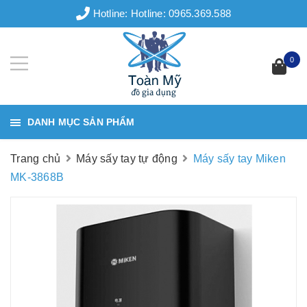
Hotline:
Hotline: 0965.369.588
0
DANH MỤC SẢN PHẨM
Trang chủ
Máy sấy tay tự động
Máy sấy tay Miken
MK-3868B