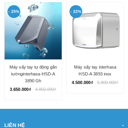
- 25%
- 22%
Máy sấy tay tự động gắn
Máy sấy tay interhasa
tườnginterhasa-HSD-A
HSD-A 3893 inox
3890 Gh
4.500.000₫
5.800.000₫
3.650.000₫
4.850.000₫
LIÊN HỆ