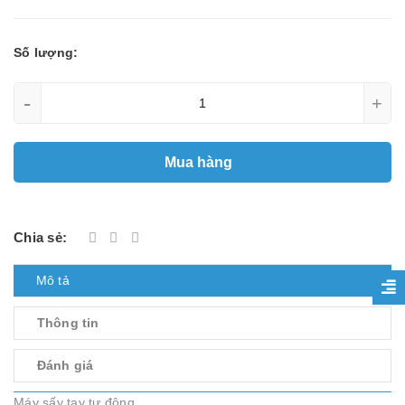
Số lượng:
-
+
Mua hàng
Chia sẻ:
Mô tả
Thông tin
Đánh giá
Máy sấy tay tự động