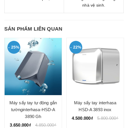
nhà vệ sinh.
SẢN PHẨM LIÊN QUAN
- 25%
- 22%
Máy sấy tay tự động gắn
Máy sấy tay interhasa
tườnginterhasa-HSD-A
HSD-A 3893 inox
3890 Gh
4.500.000₫
5.800.000₫
3.650.000₫
4.850.000₫