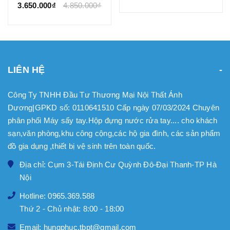
3.650.000₫
4.850.000₫
LIÊN HỆ
Công Ty TNHH Đầu Tư Thương Mại Nội Thất Ánh
Dương|GPKD số: 0110641510 Cấp ngày 07/03/2024 Chuyên
phân phối Máy sấy tay.Hộp đựng nước rửa tay.... cho khách
sạn,văn phòng,khu công cộng,các hộ gia đình, các sản phẩm
đồ gia dụng ,thiết bị vệ sinh trên toàn quốc.
Địa chỉ: Cụm 3-Tái Định Cư Quỳnh Đô-Đại Thanh-TP Hà
Nội
Hotline: 0965.369.588
Thứ 2 - Chủ nhật: 8:00 - 18:00
Email: hungphuc.tbpt@gmail.com