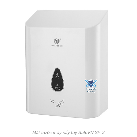
Mặt trước máy sấy tay SafeVN SF-3