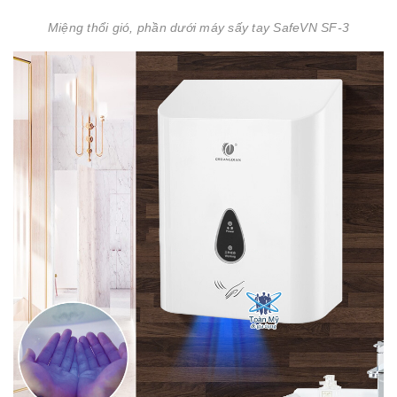
Miệng thổi gió, phần dưới máy sấy tay SafeVN SF-3