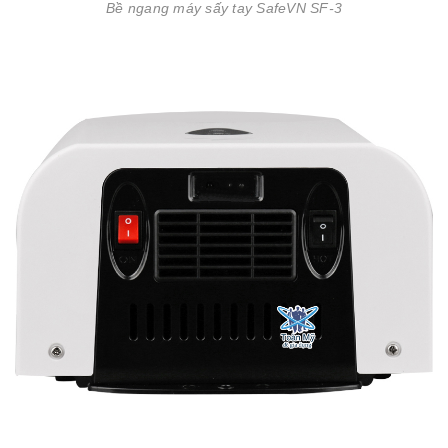
Bề ngang máy sấy tay SafeVN SF-3