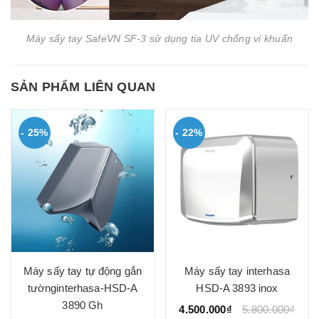
Máy sấy tay SafeVN SF-3 sử dụng tia UV chống vi khuẩn
SẢN PHẨM LIÊN QUAN
- 25%
- 22%
Máy sấy tay tự động gắn
Máy sấy tay interhasa
tườnginterhasa-HSD-A
HSD-A 3893 inox
3890 Gh
4.500.000₫
5.800.000₫