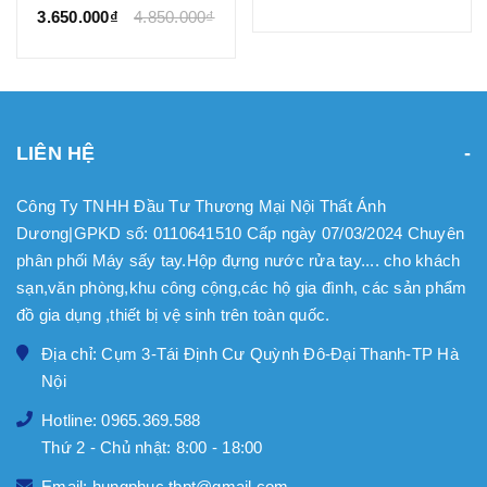
3.650.000₫
4.850.000₫
LIÊN HỆ
Công Ty TNHH Đầu Tư Thương Mại Nội Thất Ánh
Dương|GPKD số: 0110641510 Cấp ngày 07/03/2024 Chuyên
phân phối Máy sấy tay.Hộp đựng nước rửa tay.... cho khách
sạn,văn phòng,khu công cộng,các hộ gia đình, các sản phẩm
đồ gia dụng ,thiết bị vệ sinh trên toàn quốc.
Địa chỉ: Cụm 3-Tái Định Cư Quỳnh Đô-Đại Thanh-TP Hà
Nội
Hotline: 0965.369.588
Thứ 2 - Chủ nhật: 8:00 - 18:00
Email: hungphuc.tbpt@gmail.com