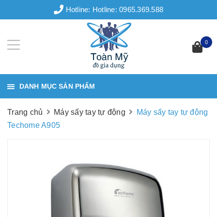
Hotline:
Hotline: 0965.369.588
0
DANH MỤC SẢN PHẨM
Trang chủ
Máy sấy tay tự động
Máy sấy tay tự động
Techome A905