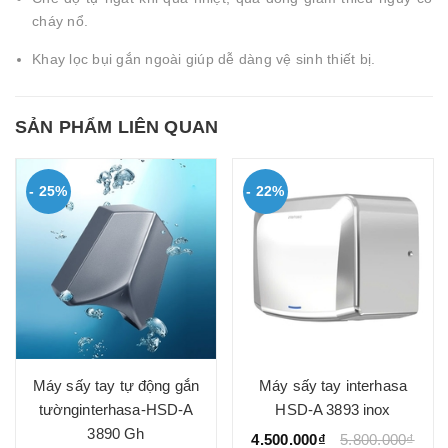
cháy nổ.
Khay lọc bụi gắn ngoài giúp dễ dàng vệ sinh thiết bị.
SẢN PHẨM LIÊN QUAN
- 25%
- 22%
Máy sấy tay tự động gắn
Máy sấy tay interhasa
tườnginterhasa-HSD-A
HSD-A 3893 inox
3890 Gh
4.500.000₫
5.800.000₫